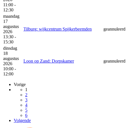
11:00 -
12:30
maandag
17
augustus
Tilburg: wijkcentrum Spijkerbeemden
geannuleerd
2026
13:30 -
15:30
dinsdag
18
augustus
Loon op Zand: Dorpskamer
geannuleerd
2026
10:00 -
12:00
Vorige
1
2
3
4
5
6
Volgende