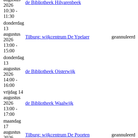
de Bibliotheek Hilvarenbeek
2026
10:30 -
11:30
donderdag
13
augustus
Tilburg: wijkcentrum De Ypelaer
geannuleerd
2026
13:00 -
15:00
donderdag
13
augustus
de Bibliotheek Oisterwijk
2026
14:00 -
16:00
vrijdag 14
augustus
2026
de Bibliotheek Waalwijk
13:00 -
17:00
maandag
17
augustus
Tilburg: wijkcentrum De Poorten
geannuleerd
2026