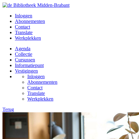
Inloggen
Abonnementen
Contact
Translate
Werkplekken
Agenda
Collectie
Cursussen
Informatiepunt
Vestigingen
Inloggen
Abonnementen
Contact
Translate
Werkplekken
Terug