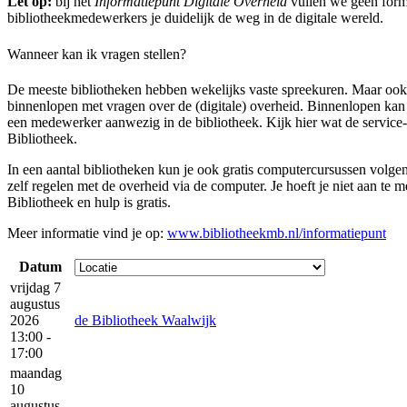
Let op:
bij het
Informatiepunt Digitale Overheid
vullen we geen formu
bibliotheekmedewerkers je duidelijk de weg in de digitale wereld.
Wanneer kan ik vragen stellen?
De meeste bibliotheken hebben wekelijks vaste spreekuren. Maar ook 
binnenlopen met vragen over de (digitale) overheid. Binnenlopen kan
een medewerker aanwezig in de bibliotheek. Kijk hier wat de service
Bibliotheek.
In een aantal bibliotheken kun je ook gratis computercursussen volge
zelf regelen met de overheid via de computer. Je hoeft je niet aan te m
Bibliotheek en hulp is gratis.
Meer informatie vind je op:
www.bibliotheekmb.nl/informatiepunt
Datum
vrijdag 7
augustus
2026
de Bibliotheek Waalwijk
13:00 -
17:00
maandag
10
augustus