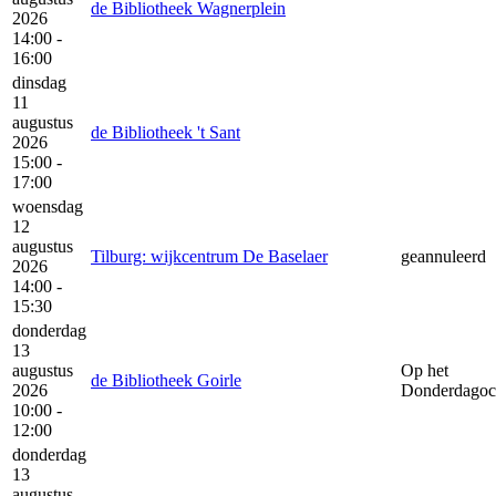
de Bibliotheek Wagnerplein
2026
14:00 -
16:00
dinsdag
11
augustus
de Bibliotheek 't Sant
2026
15:00 -
17:00
woensdag
12
augustus
Tilburg: wijkcentrum De Baselaer
geannuleerd
2026
14:00 -
15:30
donderdag
13
augustus
Op het
de Bibliotheek Goirle
2026
Donderdagoc
10:00 -
12:00
donderdag
13
augustus