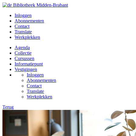
Inloggen
Abonnementen
Contact
Translate
Werkplekken
Agenda
Collectie
Cursussen
Informatiepunt
Vestigingen
Inloggen
Abonnementen
Contact
Translate
Werkplekken
Terug