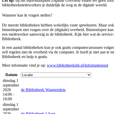
Let op:
bij het
Informatiepunt Digitale Overheid
vullen we geen formu
bibliotheekmedewerkers je duidelijk de weg in de digitale wereld.
Wanneer kan ik vragen stellen?
De meeste bibliotheken hebben wekelijks vaste spreekuren. Maar ook 
binnenlopen met vragen over de (digitale) overheid. Binnenlopen kan
een medewerker aanwezig in de bibliotheek. Kijk hier wat de service
Bibliotheek.
In een aantal bibliotheken kun je ook gratis computercursussen volge
zelf regelen met de overheid via de computer. Je hoeft je niet aan te m
Bibliotheek en hulp is gratis.
Meer informatie vind je op:
www.bibliotheekmb.nl/informatiepunt
Datum
dinsdag 1
september
2026
de Bibliotheek Wagnerplein
14:00 -
16:00
dinsdag 1
september
2026
de Bibliotheek 't Sant