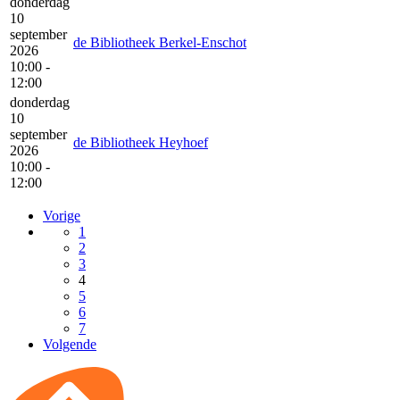
donderdag
10
september
de Bibliotheek Berkel-Enschot
2026
10:00 -
12:00
donderdag
10
september
de Bibliotheek Heyhoef
2026
10:00 -
12:00
Vorige
1
2
3
4
5
6
7
Volgende