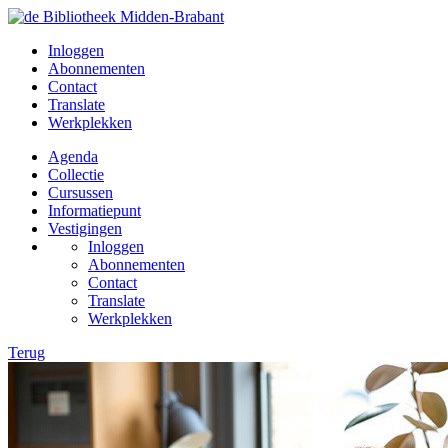
Inloggen
Abonnementen
Contact
Translate
Werkplekken
Agenda
Collectie
Cursussen
Informatiepunt
Vestigingen
Inloggen
Abonnementen
Contact
Translate
Werkplekken
Terug