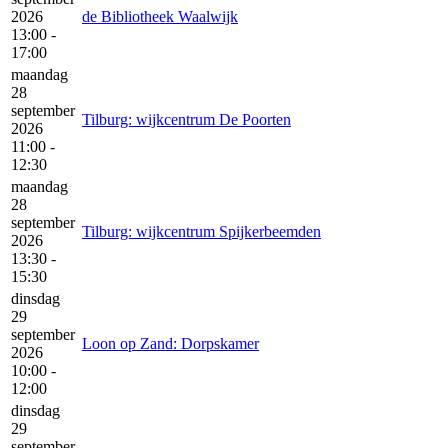
2026
de Bibliotheek Waalwijk
13:00 -
17:00
maandag
28
september
Tilburg: wijkcentrum De Poorten
2026
11:00 -
12:30
maandag
28
september
Tilburg: wijkcentrum Spijkerbeemden
2026
13:30 -
15:30
dinsdag
29
september
Loon op Zand: Dorpskamer
2026
10:00 -
12:00
dinsdag
29
september