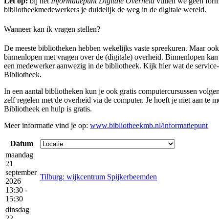
Let op:
bij het
Informatiepunt Digitale Overheid
vullen we geen formu
bibliotheekmedewerkers je duidelijk de weg in de digitale wereld.
Wanneer kan ik vragen stellen?
De meeste bibliotheken hebben wekelijks vaste spreekuren. Maar ook 
binnenlopen met vragen over de (digitale) overheid. Binnenlopen kan
een medewerker aanwezig in de bibliotheek. Kijk hier wat de service
Bibliotheek.
In een aantal bibliotheken kun je ook gratis computercursussen volge
zelf regelen met de overheid via de computer. Je hoeft je niet aan te m
Bibliotheek en hulp is gratis.
Meer informatie vind je op:
www.bibliotheekmb.nl/informatiepunt
Datum
maandag
21
september
Tilburg: wijkcentrum Spijkerbeemden
2026
13:30 -
15:30
dinsdag
22