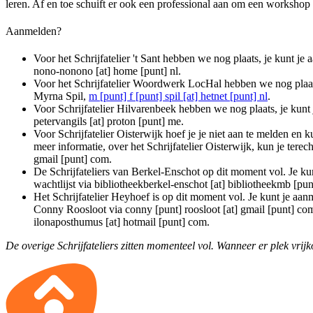
leren. Af en toe schuift er ook een professional aan om een workshop 
Aanmelden?
Voor het Schrijfatelier 't Sant hebben we nog plaats, je kunt 
nono-nonono [at] home [punt] nl
.
Voor het Schrijfatelier Woordwerk LocHal hebben we nog plaats
Myrna Spil,
m [punt] f [punt] spil [at] hetnet [punt] nl
.
Voor Schrijfatelier Hilvarenbeek hebben we nog plaats, je kunt 
petervangils [at] proton [punt] me
.
Voor Schrijfatelier Oisterwijk hoef je je niet aan te melden en k
meer informatie, over het Schrijfatelier Oisterwijk, kun je terech
gmail [punt] com
.
De Schrijfateliers van Berkel-Enschot op dit moment vol. Je k
wachtlijst via
bibliotheekberkel-enschot [at] bibliotheekmb [pun
Het Schrijfatelier Heyhoef is op dit moment vol. Je kunt je aanm
Conny Roosloot via
conny [punt] roosloot [at] gmail [punt] co
ilonaposthumus [at] hotmail [punt] com
.
De overige Schrijfateliers zitten momenteel vol. Wanneer er plek vrij