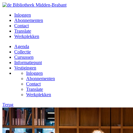
Inloggen
Abonnementen
Contact
Translate
Werkplekken
Agenda
Collectie
Cursussen
Informatiepunt
Vestigingen
Inloggen
Abonnementen
Contact
Translate
Werkplekken
Terug