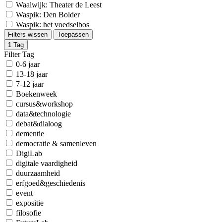
Waalwijk: Theater de Leest
Waspik: Den Bolder
Waspik: het voedselbos
Filters wissen
Toepassen
1
Tag
Filter Tag
0-6 jaar
13-18 jaar
7-12 jaar
Boekenweek
cursus&workshop
data&technologie
debat&dialoog
dementie
democratie & samenleven
DigiLab
digitale vaardigheid
duurzaamheid
erfgoed&geschiedenis
event
expositie
filosofie