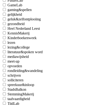
FutureLab
GameLab
gaming&spellen
gelijkheid
geluk&zelfontplooiing
gezondheid
Heel Nederland Leest
KennisMakerij
Kinderboekenweek
lezen
lezing&college
literatuur&spoken word
mediawijsheid
meet-up
opvoeden
rondleiding&wandeling
schrijven
solliciteren
spreekuur&inloop
StadsBalkon
StemmingMakerij
taalvaardigheid
TijdLab