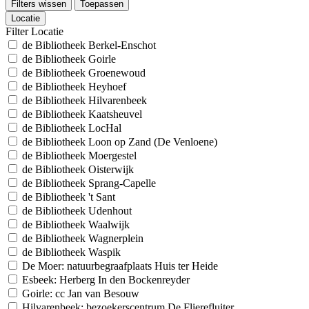
Filters wissen
Toepassen
Locatie
Filter Locatie
de Bibliotheek Berkel-Enschot
de Bibliotheek Goirle
de Bibliotheek Groenewoud
de Bibliotheek Heyhoef
de Bibliotheek Hilvarenbeek
de Bibliotheek Kaatsheuvel
de Bibliotheek LocHal
de Bibliotheek Loon op Zand (De Venloene)
de Bibliotheek Moergestel
de Bibliotheek Oisterwijk
de Bibliotheek Sprang-Capelle
de Bibliotheek 't Sant
de Bibliotheek Udenhout
de Bibliotheek Waalwijk
de Bibliotheek Wagnerplein
de Bibliotheek Waspik
De Moer: natuurbegraafplaats Huis ter Heide
Esbeek: Herberg In den Bockenreyder
Goirle: cc Jan van Besouw
Hilvarenbeek: bezoekerscentrum De Flierefluiter