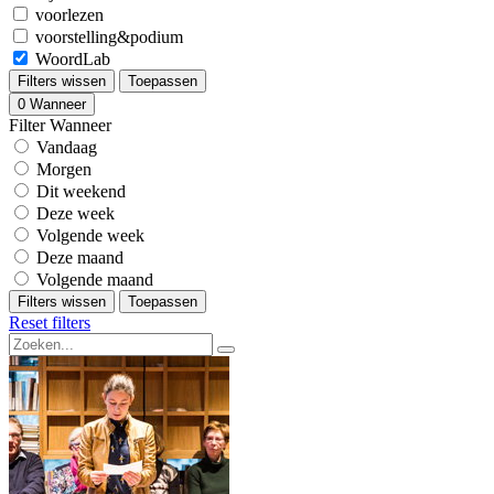
voorlezen
voorstelling&podium
WoordLab
Filters wissen
Toepassen
0
Wanneer
Filter Wanneer
Vandaag
Morgen
Dit weekend
Deze week
Volgende week
Deze maand
Volgende maand
Filters wissen
Toepassen
Reset filters