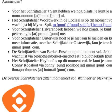
Aanmelden?
Voor het Schrijfatelier 't Sant hebben we nog plaats, je kunt 
nono-nonono [at] home [punt] nl
.
Het Schrijfatelier Woordwerk in de LocHal is op dit moment vo
wachtlijst bij Myrna Spil,
m [punt] f [punt] spil [at] hetnet [punt
Voor Schrijfatelier Hilvarenbeek hebben we nog plaats, je kunt 
petervangils [at] proton [punt] me
.
Voor Schrijfatelier Oisterwijk hoef je je niet aan te melden en k
meer informatie, over het Schrijfatelier Oisterwijk, kun je terech
gmail [punt] com
.
De Schrijfateliers van Berkel-Enschot op dit moment vol. Je k
wachtlijst via
bibliotheekberkel-enschot [at] bibliotheekmb [pun
Het Schrijfatelier Heyhoef is op dit moment vol. Je kunt je aanm
Conny Roosloot via
conny [punt] roosloot [at] gmail [punt] co
ilonaposthumus [at] hotmail [punt] com
.
De overige Schrijfateliers zitten momenteel vol. Wanneer er plek vrij