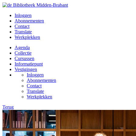
Inloggen
Abonnementen
Contact
Translate
Werkplekken
Agenda
Collectie
Cursussen
Informatiepunt
Vestigingen
Inloggen
Abonnementen
Contact
Translate
Werkplekken
Terug