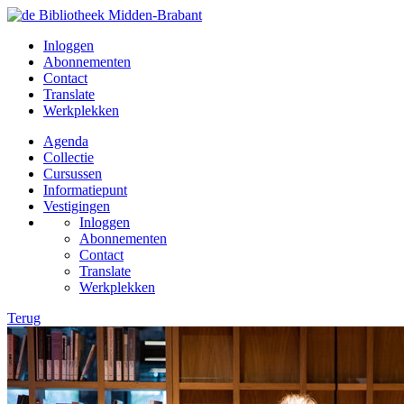
Inloggen
Abonnementen
Contact
Translate
Werkplekken
Agenda
Collectie
Cursussen
Informatiepunt
Vestigingen
Inloggen
Abonnementen
Contact
Translate
Werkplekken
Terug