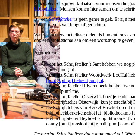
Schrijfateliers
zijn werkplaatsen voor mensen die graa
bibliotheken
. Mensen komen hier samen om te schrij
Bij een
Schrijfatelier
is geen genre te gek. Er zijn me
ook schrijvers van blogs of gedichten.
Wat deelnemers met elkaar delen, is hun enthousiasme 
ook een professional aan om een workshop te geven.
Aanmelden?
Voor het Schrijfatelier 't Sant hebben we nog 
home [punt] nl
.
Voor het Schrijfatelier Woordwerk LocHal heb
[punt] spil [at] hetnet [punt] nl
.
Voor Schrijfatelier Hilvarenbeek hebben we nog
proton [punt] me
.
Voor Schrijfatelier Oisterwijk hoef je je niet 
het Schrijfatelier Oisterwijk, kun je terecht bij
De Schrijfateliers van Berkel-Enschot op dit m
bibliotheekberkel-enschot [at] bibliotheekmb [
Het Schrijfatelier Heyhoef is op dit moment vo
conny [punt] roosloot [at] gmail [punt] com
of 
De overige Schrijfateliers zitten momenteel vol. Wann