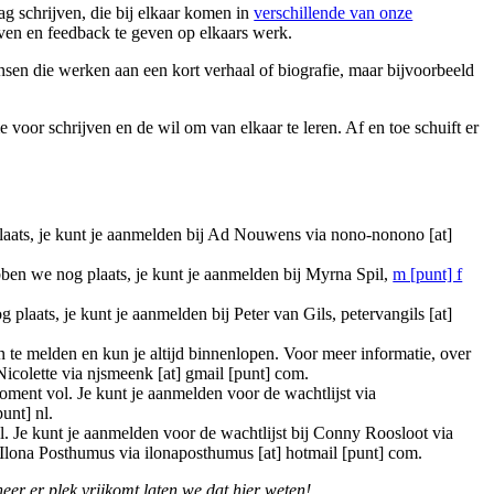
g schrijven, die bij elkaar komen in
verschillende van onze
ven en feedback te geven op elkaars werk.
nsen die werken aan een kort verhaal of biografie, maar bijvoorbeeld
voor schrijven en de wil om van elkaar te leren. Af en toe schuift er
plaats, je kunt je aanmelden bij Ad Nouwens via
nono-nonono [at]
ben we nog plaats, je kunt je aanmelden bij Myrna Spil,
m [punt] f
 plaats, je kunt je aanmelden bij Peter van Gils,
petervangils [at]
aan te melden en kun je altijd binnenlopen. Voor meer informatie, over
 Nicolette via
njsmeenk [at] gmail [punt] com
.
oment vol. Je kunt je aanmelden voor de wachtlijst via
punt] nl
.
l. Je kunt je aanmelden voor de wachtlijst bij Conny Roosloot via
Ilona Posthumus via
ilonaposthumus [at] hotmail [punt] com
.
eer er plek vrijkomt laten we dat hier weten!