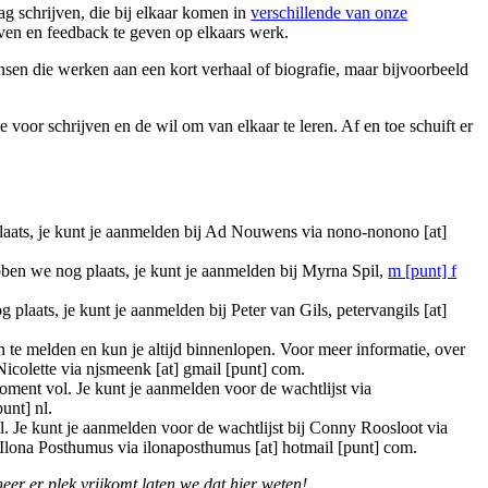
g schrijven, die bij elkaar komen in
verschillende van onze
ven en feedback te geven op elkaars werk.
nsen die werken aan een kort verhaal of biografie, maar bijvoorbeeld
voor schrijven en de wil om van elkaar te leren. Af en toe schuift er
plaats, je kunt je aanmelden bij Ad Nouwens via
nono-nonono [at]
ben we nog plaats, je kunt je aanmelden bij Myrna Spil,
m [punt] f
 plaats, je kunt je aanmelden bij Peter van Gils,
petervangils [at]
aan te melden en kun je altijd binnenlopen. Voor meer informatie, over
 Nicolette via
njsmeenk [at] gmail [punt] com
.
oment vol. Je kunt je aanmelden voor de wachtlijst via
punt] nl
.
l. Je kunt je aanmelden voor de wachtlijst bij Conny Roosloot via
Ilona Posthumus via
ilonaposthumus [at] hotmail [punt] com
.
eer er plek vrijkomt laten we dat hier weten!