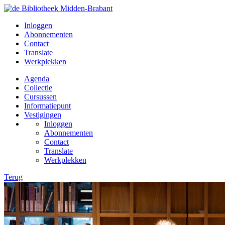
Inloggen
Abonnementen
Contact
Translate
Werkplekken
Agenda
Collectie
Cursussen
Informatiepunt
Vestigingen
Inloggen
Abonnementen
Contact
Translate
Werkplekken
Terug