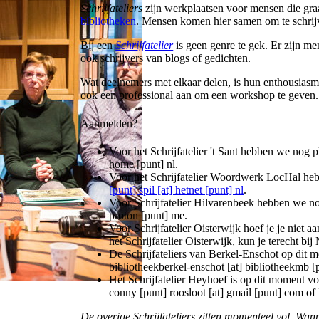
Schrijfateliers
zijn werkplaatsen voor mensen die graa
bibliotheken
. Mensen komen hier samen om te schrij
Bij een
Schrijfatelier
is geen genre te gek. Er zijn me
ook schrijvers van blogs of gedichten.
Wat deelnemers met elkaar delen, is hun enthousiasme 
ook een professional aan om een workshop te geven.
Aanmelden?
Voor het Schrijfatelier 't Sant hebben we nog 
home [punt] nl
.
Voor het Schrijfatelier Woordwerk LocHal heb
[punt] spil [at] hetnet [punt] nl
.
Voor Schrijfatelier Hilvarenbeek hebben we nog
proton [punt] me
.
Voor Schrijfatelier Oisterwijk hoef je je niet 
het Schrijfatelier Oisterwijk, kun je terecht bij
De Schrijfateliers van Berkel-Enschot op dit m
bibliotheekberkel-enschot [at] bibliotheekmb [
Het Schrijfatelier Heyhoef is op dit moment vo
conny [punt] roosloot [at] gmail [punt] com
of 
De overige Schrijfateliers zitten momenteel vol. Wann