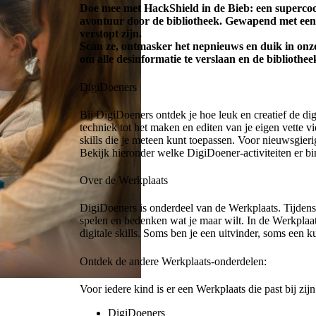
Doe mee met HackShield in de Bieb: een supercoo
avontuur door de bibliotheek. Gewapend met een 
verstopt zijn.
Scan ze, ontmasker het nepnieuws en duik in onze
om alle desinformatie te verslaan en de bibliothee
DigiDoeners
Bij DigiDoeners ontdek je hoe leuk en creatief de d
techniek tot het maken en editen van je eigen vette vi
skills die je meteen kunt toepassen. Voor nieuwsgieri
Bekijk hieronder welke DigiDoener-activiteiten er bi
Over de Werkplaats
DigiDoeners is onderdeel van de Werkplaats. Tijden
spelen en bedenken wat je maar wilt. In de Werkplaats
digitale skills. Soms ben je een uitvinder, soms een k
Ontdek de andere Werkplaats-onderdelen:
Voor iedere kind is er een Werkplaats die past bij zijn
DigiDoeners