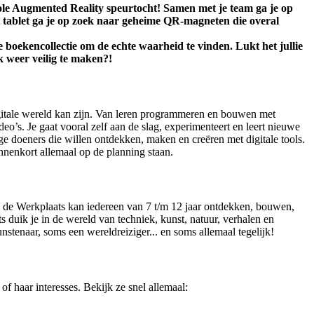
le Augmented Reality speurtocht! Samen met je team ga je op
tablet ga je op zoek naar geheime QR-magneten die overal
 boekencollectie om de echte waarheid te vinden. Lukt het jullie
k weer veilig te maken?!
igitale wereld kan zijn. Van leren programmeren en bouwen met
deo’s. Je gaat vooral zelf aan de slag, experimenteert en leert nieuwe
ge doeners die willen ontdekken, maken en creëren met digitale tools.
nnenkort allemaal op de planning staan.
s de Werkplaats kan iedereen van 7 t/m 12 jaar ontdekken, bouwen,
 duik je in de wereld van techniek, kunst, natuur, verhalen en
unstenaar, soms een wereldreiziger... en soms allemaal tegelijk!
 of haar interesses. Bekijk ze snel allemaal: