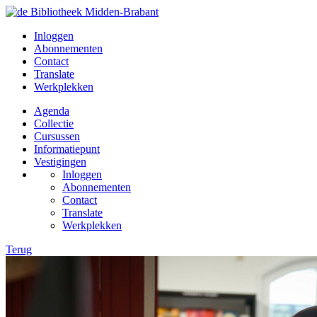
Inloggen
Abonnementen
Contact
Translate
Werkplekken
Agenda
Collectie
Cursussen
Informatiepunt
Vestigingen
Inloggen
Abonnementen
Contact
Translate
Werkplekken
Terug