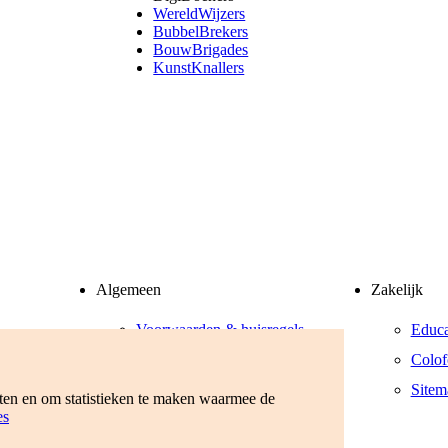
WereldWijzers
BubbelBrekers
BouwBrigades
KunstKnallers
Algemeen
Zakelijk
Voorwaarden & huisregels
Educa
Privacyverklaring
Colof
Werken bij
Sitem
eten en om statistieken te maken waarmee de
es