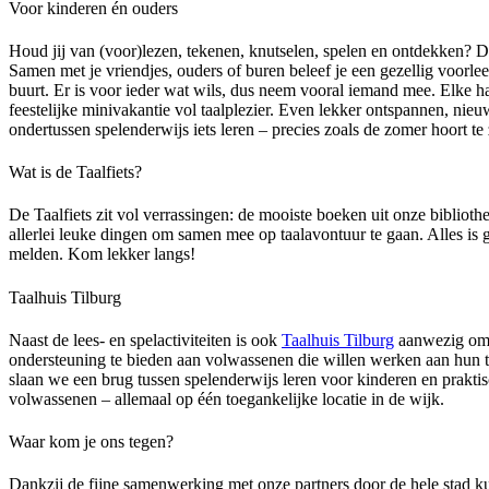
Voor kinderen én ouders
Houd jij van (voor)lezen, tekenen, knutselen, spelen en ontdekken? D
Samen met je vriendjes, ouders of buren beleef je een gezellig voorl
buurt. Er is voor ieder wat wils, dus neem vooral iemand mee. Elke ha
feestelijke minivakantie vol taalplezier. Even lekker ontspannen, ni
ondertussen spelenderwijs iets leren – precies zoals de zomer hoort te 
Wat is de Taalfiets?
De Taalfiets zit vol verrassingen: de mooiste boeken uit onze biblioth
allerlei leuke dingen om samen mee op taalavontuur te gaan. Alles is gra
melden. Kom lekker langs!
Taalhuis Tilburg
Naast de lees- en spelactiviteiten is ook
Taalhuis Tilburg
aanwezig om i
ondersteuning te bieden aan volwassenen die willen werken aan hun 
slaan we een brug tussen spelenderwijs leren voor kinderen en prakti
volwassenen – allemaal op één toegankelijke locatie in de wijk.
Waar kom je ons tegen?
Dankzij de fijne samenwerking met onze partners door de hele stad k