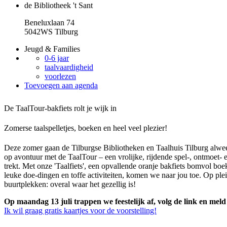
de Bibliotheek 't Sant
Beneluxlaan 74
5042WS Tilburg
Jeugd & Families
0-6 jaar
taalvaardigheid
voorlezen
Toevoegen aan agenda
De TaalTour-bakfiets rolt je wijk in
Zomerse taalspelletjes, boeken en heel veel plezier!
Deze zomer gaan de Tilburgse Bibliotheken en Taalhuis Tilburg alwe
op avontuur met de TaalTour – een vrolijke, rijdende spel-, ontmoet- en
trekt. Met onze 'Taalfiets', een opvallende oranje bakfiets bomvol boek
leuke doe-dingen en toffe activiteiten, komen we naar jou toe. Op plei
buurtplekken: overal waar het gezellig is!
Op maandag 13 juli trappen we feestelijk af, volg de link en meld
Ik wil graag gratis kaartjes voor de voorstelling!