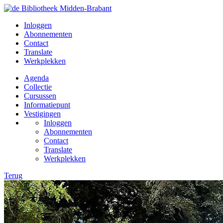
Inloggen
Abonnementen
Contact
Translate
Werkplekken
Agenda
Collectie
Cursussen
Informatiepunt
Vestigingen
Inloggen
Abonnementen
Contact
Translate
Werkplekken
Terug