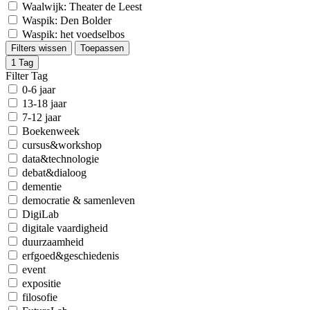
Waalwijk: Theater de Leest
Waspik: Den Bolder
Waspik: het voedselbos
Filters wissen
Toepassen
1
Tag
Filter Tag
0-6 jaar
13-18 jaar
7-12 jaar
Boekenweek
cursus&workshop
data&technologie
debat&dialoog
dementie
democratie & samenleven
DigiLab
digitale vaardigheid
duurzaamheid
erfgoed&geschiedenis
event
expositie
filosofie