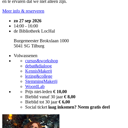
en te ervaren dat we niet alleen zijn.
Meer info & reserveren
zo 27 sep 2026
14:00 - 16:00
de Bibliotheek LocHal
Burgemeester Brokxlaan 1000
5041 SG Tilburg
Volwassenen
cursus&workshop
debat&dialoog
KennisMakerij
lezing&college
StemmingMakerij
WoordLab
Prijs niet-leden
€ 10,00
Bieblid vanaf 30 jaar
€ 8,00
Bieblid tot 30 jaar
€ 6,00
Social ticket
laag inkomen? Neem gratis deel