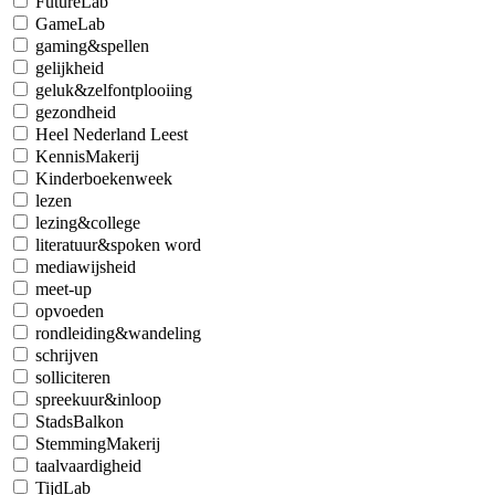
FutureLab
GameLab
gaming&spellen
gelijkheid
geluk&zelfontplooiing
gezondheid
Heel Nederland Leest
KennisMakerij
Kinderboekenweek
lezen
lezing&college
literatuur&spoken word
mediawijsheid
meet-up
opvoeden
rondleiding&wandeling
schrijven
solliciteren
spreekuur&inloop
StadsBalkon
StemmingMakerij
taalvaardigheid
TijdLab