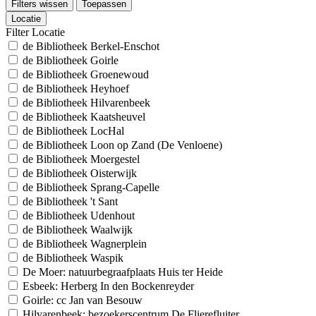
Filters wissen
Toepassen
Locatie
Filter Locatie
de Bibliotheek Berkel-Enschot
de Bibliotheek Goirle
de Bibliotheek Groenewoud
de Bibliotheek Heyhoef
de Bibliotheek Hilvarenbeek
de Bibliotheek Kaatsheuvel
de Bibliotheek LocHal
de Bibliotheek Loon op Zand (De Venloene)
de Bibliotheek Moergestel
de Bibliotheek Oisterwijk
de Bibliotheek Sprang-Capelle
de Bibliotheek 't Sant
de Bibliotheek Udenhout
de Bibliotheek Waalwijk
de Bibliotheek Wagnerplein
de Bibliotheek Waspik
De Moer: natuurbegraafplaats Huis ter Heide
Esbeek: Herberg In den Bockenreyder
Goirle: cc Jan van Besouw
Hilvarenbeek: bezoekerscentrum De Flierefluiter