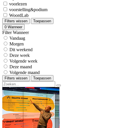
voorlezen
voorstelling&podium
WoordLab
Filters wissen
Toepassen
0
Wanneer
Filter Wanneer
Vandaag
Morgen
Dit weekend
Deze week
Volgende week
Deze maand
Volgende maand
Filters wissen
Toepassen