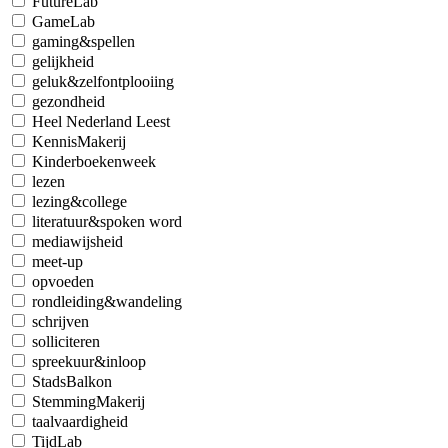
FutureLab
GameLab
gaming&spellen
gelijkheid
geluk&zelfontplooiing
gezondheid
Heel Nederland Leest
KennisMakerij
Kinderboekenweek
lezen
lezing&college
literatuur&spoken word
mediawijsheid
meet-up
opvoeden
rondleiding&wandeling
schrijven
solliciteren
spreekuur&inloop
StadsBalkon
StemmingMakerij
taalvaardigheid
TijdLab