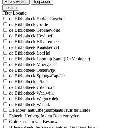
Filters wissen
Toepassen
Locatie
Filter Locatie
de Bibliotheek Berkel-Enschot
de Bibliotheek Goirle
de Bibliotheek Groenewoud
de Bibliotheek Heyhoef
de Bibliotheek Hilvarenbeek
de Bibliotheek Kaatsheuvel
de Bibliotheek LocHal
de Bibliotheek Loon op Zand (De Venloene)
de Bibliotheek Moergestel
de Bibliotheek Oisterwijk
de Bibliotheek Sprang-Capelle
de Bibliotheek 't Sant
de Bibliotheek Udenhout
de Bibliotheek Waalwijk
de Bibliotheek Wagnerplein
de Bibliotheek Waspik
De Moer: natuurbegraafplaats Huis ter Heide
Esbeek: Herberg In den Bockenreyder
Goirle: cc Jan van Besouw
Hilvarenbeek: bezoekerscentrum De Flierefluiter