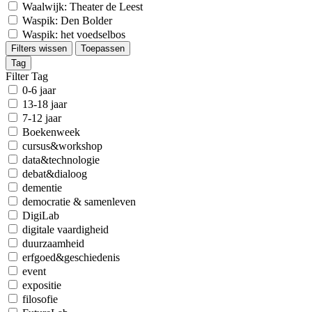
Waalwijk: Theater de Leest
Waspik: Den Bolder
Waspik: het voedselbos
Filters wissen
Toepassen
Tag
Filter Tag
0-6 jaar
13-18 jaar
7-12 jaar
Boekenweek
cursus&workshop
data&technologie
debat&dialoog
dementie
democratie & samenleven
DigiLab
digitale vaardigheid
duurzaamheid
erfgoed&geschiedenis
event
expositie
filosofie