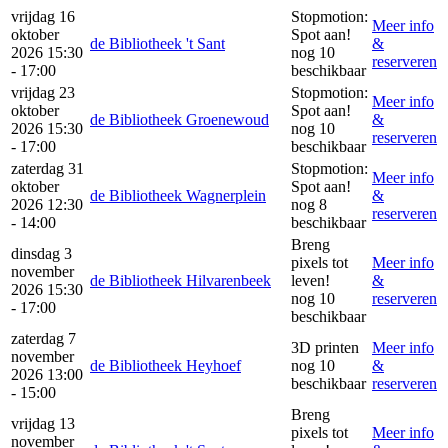
vrijdag 16
Stopmotion:
Meer info
oktober
Spot aan!
de Bibliotheek 't Sant
&
2026 15:30
nog 10
reserveren
- 17:00
beschikbaar
vrijdag 23
Stopmotion:
Meer info
oktober
Spot aan!
de Bibliotheek Groenewoud
&
2026 15:30
nog 10
reserveren
- 17:00
beschikbaar
zaterdag 31
Stopmotion:
Meer info
oktober
Spot aan!
de Bibliotheek Wagnerplein
&
2026 12:30
nog 8
reserveren
- 14:00
beschikbaar
Breng
dinsdag 3
pixels tot
Meer info
november
de Bibliotheek Hilvarenbeek
leven!
&
2026 15:30
nog 10
reserveren
- 17:00
beschikbaar
zaterdag 7
3D printen
Meer info
november
de Bibliotheek Heyhoef
nog 10
&
2026 13:00
beschikbaar
reserveren
- 15:00
Breng
vrijdag 13
pixels tot
Meer info
november