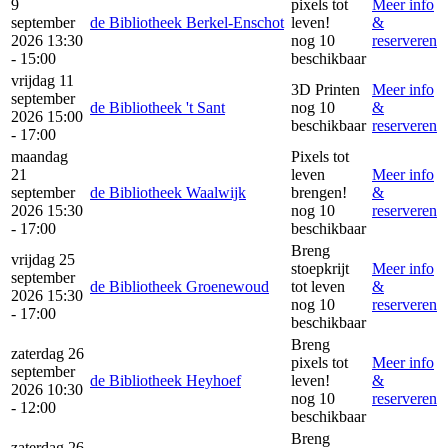
9
pixels tot
Meer info
september
de Bibliotheek Berkel-Enschot
leven!
&
2026 13:30
nog 10
reserveren
- 15:00
beschikbaar
vrijdag 11
3D Printen
Meer info
september
de Bibliotheek 't Sant
nog 10
&
2026 15:00
beschikbaar
reserveren
- 17:00
maandag
Pixels tot
21
leven
Meer info
september
de Bibliotheek Waalwijk
brengen!
&
2026 15:30
nog 10
reserveren
- 17:00
beschikbaar
Breng
vrijdag 25
stoepkrijt
Meer info
september
de Bibliotheek Groenewoud
tot leven
&
2026 15:30
nog 10
reserveren
- 17:00
beschikbaar
Breng
zaterdag 26
pixels tot
Meer info
september
de Bibliotheek Heyhoef
leven!
&
2026 10:30
nog 10
reserveren
- 12:00
beschikbaar
Breng
zaterdag 26