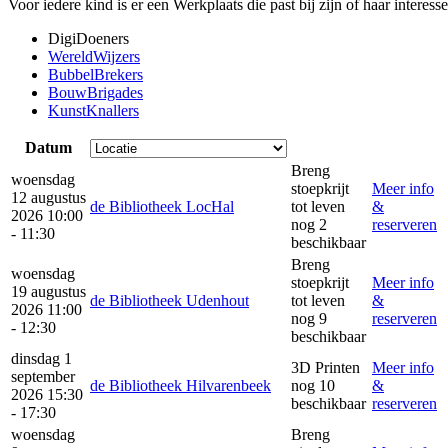
Voor iedere kind is er een Werkplaats die past bij zijn of haar interess
DigiDoeners
WereldWijzers
BubbelBrekers
BouwBrigades
KunstKnallers
Datum
Breng
woensdag
stoepkrijt
Meer info
12 augustus
de Bibliotheek LocHal
tot leven
&
2026 10:00
nog 2
reserveren
- 11:30
beschikbaar
Breng
woensdag
stoepkrijt
Meer info
19 augustus
de Bibliotheek Udenhout
tot leven
&
2026 11:00
nog 9
reserveren
- 12:30
beschikbaar
dinsdag 1
3D Printen
Meer info
september
de Bibliotheek Hilvarenbeek
nog 10
&
2026 15:30
beschikbaar
reserveren
- 17:30
woensdag
Breng