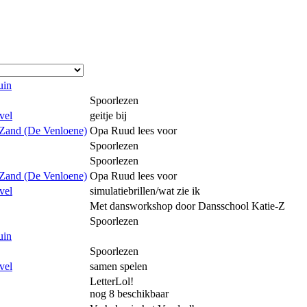
uin
Spoorlezen
vel
geitje bij
 Zand (De Venloene)
Opa Ruud lees voor
Spoorlezen
Spoorlezen
 Zand (De Venloene)
Opa Ruud lees voor
vel
simulatiebrillen/wat zie ik
Met dansworkshop door Dansschool Katie-Z
Spoorlezen
uin
Spoorlezen
vel
samen spelen
LetterLol!
nog 8 beschikbaar