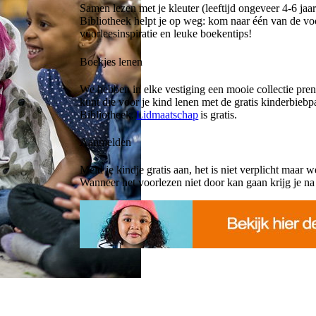
Samen lezen met je kleuter (leeftijd ongeveer 4-6 jaa
Bibliotheek helpt je op weg: kom naar één van de voor
voorleesinspiratie en leuke boekentips!
Boekjes lenen
We hebben in elke vestiging een mooie collectie pren
kunt die voor je kind lenen met de gratis kinderbiebpa
Bibliotheek.
Lidmaatschap
is gratis.
Aanmelden
Meld je kindje gratis aan, het is niet verplicht maar we
Wanneer het voorlezen niet door kan gaan krijg je na