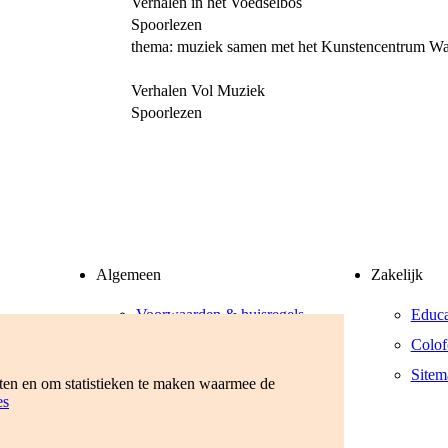
Verhalen in het Voedselbos
Spoorlezen
thema: muziek samen met het Kunstencentrum Wa
Verhalen Vol Muziek
Spoorlezen
Algemeen
Zakelijk
Voorwaarden & huisregels
Educa
Privacyverklaring
Colof
Werken bij
Sitem
eten en om statistieken te maken waarmee de
es