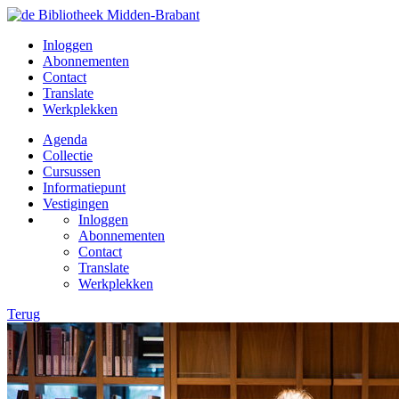
Inloggen
Abonnementen
Contact
Translate
Werkplekken
Agenda
Collectie
Cursussen
Informatiepunt
Vestigingen
Inloggen
Abonnementen
Contact
Translate
Werkplekken
Terug