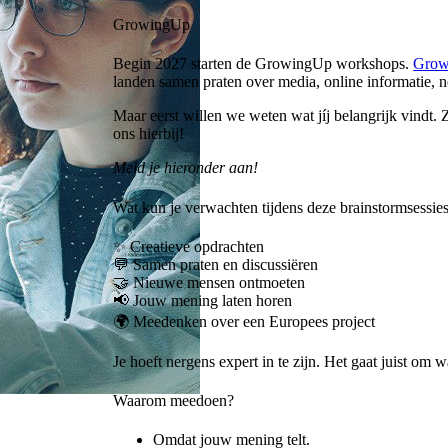
GrowingUp
Begin 2027 starten de GrowingUp workshops.
Grow
landen samen praten over media, online informatie,
Maar eerst willen we weten wat jíj belangrijk vindt
ons hierbij!
Meld je hieronder aan!
Wat kun je verwachten tijdens deze brainstormsessie
✨ Creatieve opdrachten
💬 Samen praten en discussiëren
🤝 Nieuwe mensen ontmoeten
📢 Jouw mening laten horen
🌍 Meedenken over een Europees project
Je hoeft nergens expert in te zijn. Het gaat juist om wa
Waarom meedoen?
Omdat jouw mening telt.