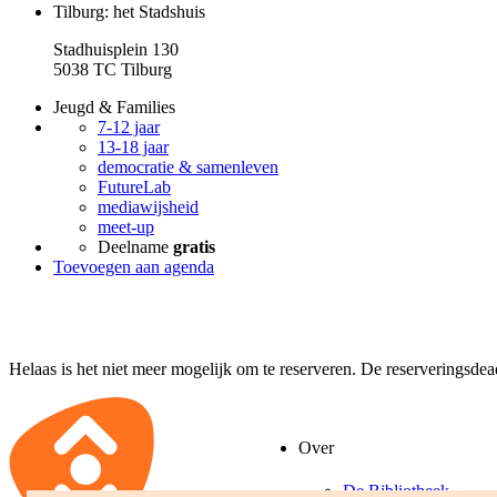
Tilburg: het Stadshuis
Stadhuisplein 130
5038 TC Tilburg
Jeugd & Families
7-12 jaar
13-18 jaar
democratie & samenleven
FutureLab
mediawijsheid
meet-up
Deelname
gratis
Toevoegen aan agenda
Helaas is het niet meer mogelijk om te reserveren. De reserveringsde
Over
De Bibliotheek