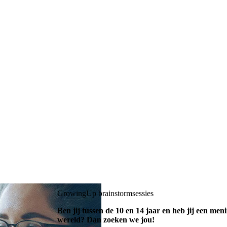
GrowingUp brainstormsessies
Ben jij tussen de 10 en 14 jaar en heb jij een men
wereld? Dan zoeken we jou!