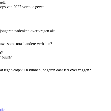
elt.
ops van 2027 vorm te geven.
 jongeren nadenken over vragen als:
?
euws soms totaal andere verhalen?
?
n?
w buurt?
 dat lege veldje? En kunnen jongeren daar iets over zeggen?
tie