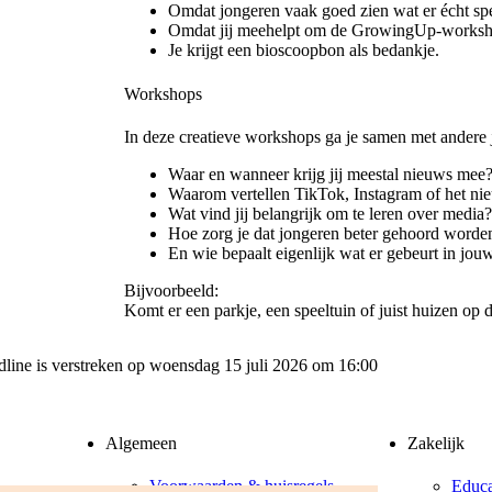
Omdat jongeren vaak goed zien wat er écht spe
Omdat jij meehelpt om de GrowingUp-worksh
Je krijgt een bioscoopbon als bedankje.
Workshops
In deze creatieve workshops ga je samen met andere
Waar en wanneer krijg jij meestal nieuws mee
Waarom vertellen TikTok, Instagram of het ni
Wat vind jij belangrijk om te leren over media
Hoe zorg je dat jongeren beter gehoord worde
En wie bepaalt eigenlijk wat er gebeurt in jou
Bijvoorbeeld:
Komt er een parkje, een speeltuin of juist huizen op
adline is verstreken op woensdag 15 juli 2026 om 16:00
Algemeen
Zakelijk
Voorwaarden & huisregels
Educa