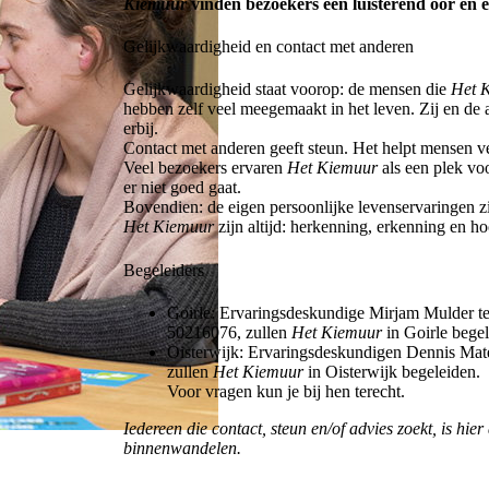
Kiemuur
vinden bezoekers een luisterend oor en 
Gelijkwaardigheid en contact met anderen
Gelijkwaardigheid staat voorop: de mensen die
Het 
hebben zelf veel meegemaakt in het leven. Zij en de
erbij.
Contact met anderen geeft steun. Het helpt mensen ve
Veel bezoekers ervaren
Het Kiemuur
als een plek vo
er niet goed gaat.
Bovendien: de eigen persoonlijke levenservaringen z
Het Kiemuur
zijn altijd: herkenning, erkenning en h
Begeleiders
Goirle: Ervaringsdeskundige Mirjam Mulder te
50216076, zullen
Het Kiemuur
in Goirle begel
Oisterwijk: Ervaringsdeskundigen Dennis Mate
zullen
Het Kiemuur
in Oisterwijk begeleiden.
Voor vragen kun je bij hen terecht.
Iedereen die contact, steun en/of advies zoekt, is hier
binnenwandelen.