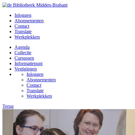
Inloggen
Abonnementen
Contact
Translate
Werkplekken
Agenda
Collectie
Cursussen
Informatiepunt
Vestigingen
Inloggen
Abonnementen
Contact
Translate
Werkplekken
Terug