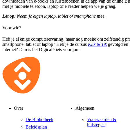
downloaden van e-books en luisterboeken in de app van de online B
met je mobiele telefoon, laptop of e-reader helpen we je graag.
Let op:
Neem je eigen laptop, tablet of smartphone mee.
Voor wie?
Heb je al enige computerervaring, maar nog moeite om zelfstandig pr
smartphone, tablet of laptop? Heb je de cursus
Klik & Tik
gevolgd en h
internet? Dan is het Digicafé iets voor jou.
Over
Algemeen
De Bibliotheek
Voorwaarden &
huisregels
Beleidsplan