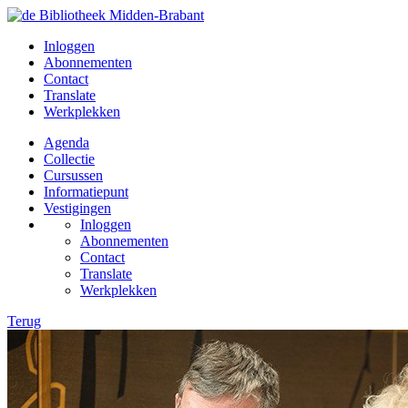
Inloggen
Abonnementen
Contact
Translate
Werkplekken
Agenda
Collectie
Cursussen
Informatiepunt
Vestigingen
Inloggen
Abonnementen
Contact
Translate
Werkplekken
Terug