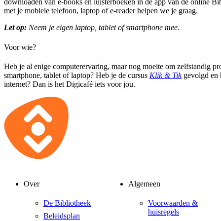
downloaden van e-books en luisterboeken in de app van de online B
met je mobiele telefoon, laptop of e-reader helpen we je graag.
Let op:
Neem je eigen laptop, tablet of smartphone mee.
Voor wie?
Heb je al enige computerervaring, maar nog moeite om zelfstandig pr
smartphone, tablet of laptop? Heb je de cursus
Klik & Tik
gevolgd en h
internet? Dan is het Digicafé iets voor jou.
Over
Algemeen
De Bibliotheek
Voorwaarden &
huisregels
Beleidsplan