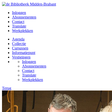
Inloggen
Abonnementen
Contact
Translate
Werkplekken
Agenda
Collectie
Cursussen
Informatiepunt
Vestigingen
Inloggen
Abonnementen
Contact
Translate
Werkplekken
Terug