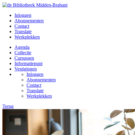
Inloggen
Abonnementen
Contact
Translate
Werkplekken
Agenda
Collectie
Cursussen
Informatiepunt
Vestigingen
Inloggen
Abonnementen
Contact
Translate
Werkplekken
Terug