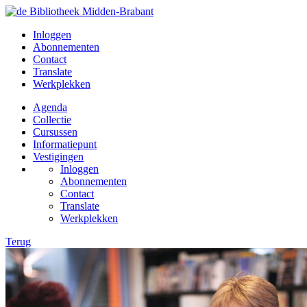
Inloggen
Abonnementen
Contact
Translate
Werkplekken
Agenda
Collectie
Cursussen
Informatiepunt
Vestigingen
Inloggen
Abonnementen
Contact
Translate
Werkplekken
Terug