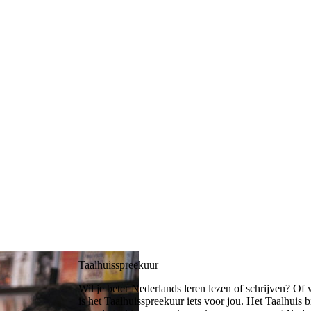
Taalhuisspreekuur
Wil je beter Nederlands leren lezen of schrijven? O
is het Taalhuisspreekuur iets voor jou. Het Taalhuis