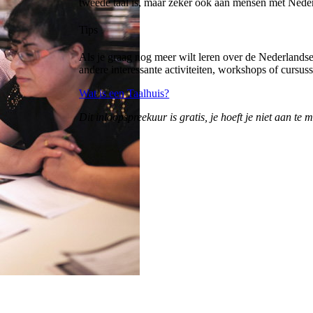
tweede taal is, maar zeker ook aan mensen met Neder
Tips
Als je graag nog meer wilt leren over de Nederlandse
andere interessante activiteiten, workshops of cursus
Wat is een Taalhuis?
Dit inloopspreekuur is gratis, je hoeft je niet aan te 