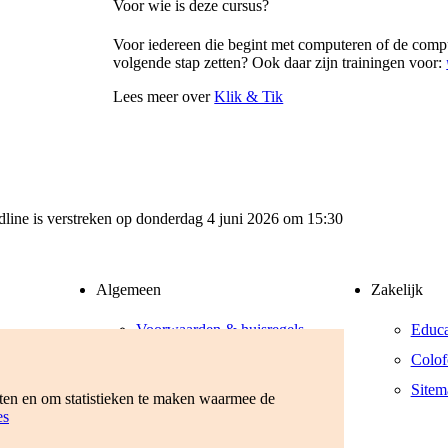
Voor wie is deze cursus?
Voor iedereen die begint met computeren of de comput
volgende stap zetten? Ook daar zijn trainingen voor:
Lees meer over
Klik & Tik
adline is verstreken op donderdag 4 juni 2026 om 15:30
Algemeen
Zakelijk
Voorwaarden & huisregels
Educa
Privacyverklaring
Colof
Werken bij
Sitem
eten en om statistieken te maken waarmee de
es