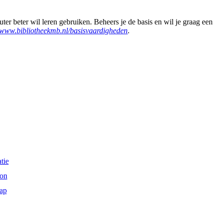
er beter wil leren gebruiken. Beheers je de basis en wil je graag een
www.bibliotheekmb.nl/basisvaardigheden
.
tie
on
ap