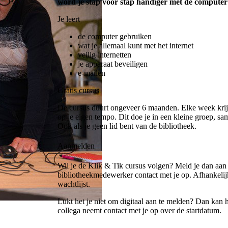
word je stap voor stap handiger met de computer 
Je leert
de computer gebruiken
wat je allemaal kunt met het internet
veilig internetten
je apparaat beveiligen
e-mailen
Gratis cursus
De cursus duurt ongeveer 6 maanden. Elke week krijg 
op je eigen tempo. Dit doe je in een kleine groep, s
Ook als je geen lid bent van de bibliotheek.
Aanmelden
Wil je de Klik & Tik cursus volgen? Meld je dan aa
bibliotheekmedewerker contact met je op. Afhankelij
wachtlijst.
Lukt het je niet om digitaal aan te melden? Dan kan 
collega neemt contact met je op over de startdatum.