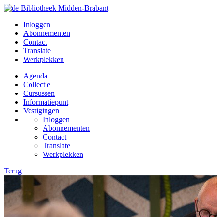
Inloggen
Abonnementen
Contact
Translate
Werkplekken
Agenda
Collectie
Cursussen
Informatiepunt
Vestigingen
Inloggen
Abonnementen
Contact
Translate
Werkplekken
Terug