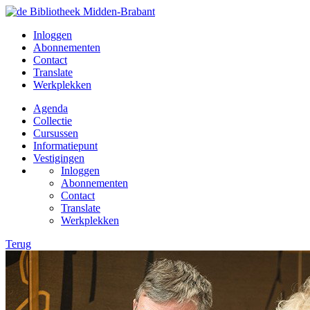
Inloggen
Abonnementen
Contact
Translate
Werkplekken
Agenda
Collectie
Cursussen
Informatiepunt
Vestigingen
Inloggen
Abonnementen
Contact
Translate
Werkplekken
Terug