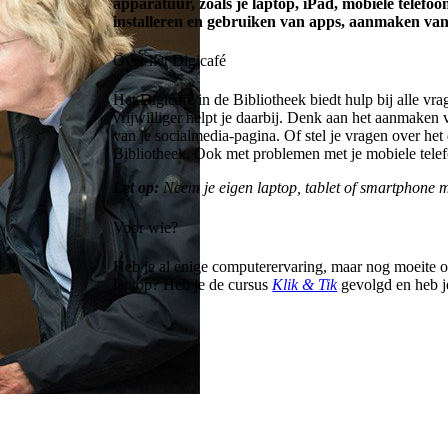
apparatuur, zoals je laptop, iPad, mobiele telefo
installeren en gebruiken van apps, aanmaken van
Over het Digicafé
Het Digicafé in de Bibliotheek biedt hulp bij alle vr
vrijwilliger helpt je daarbij. Denk aan het aanmaken
van je socialmedia-pagina. Of stel je vragen over he
Bibliotheek. Ook met problemen met je mobiele telefo
Let op:
Neem je eigen laptop, tablet of smartphone 
Voor wie?
Heb je al enige computerervaring, maar nog moeite om
laptop? Heb je de cursus
Klik & Tik
gevolgd en heb je