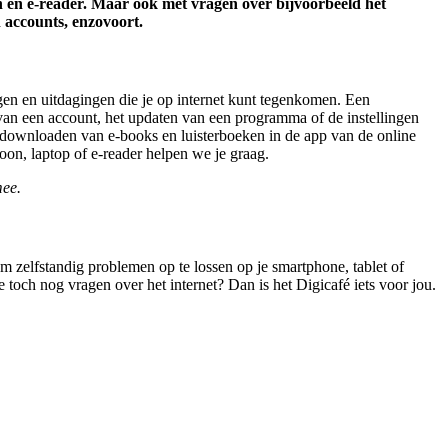
on en e-reader. Maar ook met vragen over bijvoorbeeld het
 accounts, enzovoort.
agen en uitdagingen die je op internet kunt tegenkomen. Een
 van een account, het updaten van een programma of de instellingen
t downloaden van e-books en luisterboeken in de app van de online
on, laptop of e-reader helpen we je graag.
mee.
 zelfstandig problemen op te lossen op je smartphone, tablet of
 toch nog vragen over het internet? Dan is het Digicafé iets voor jou.