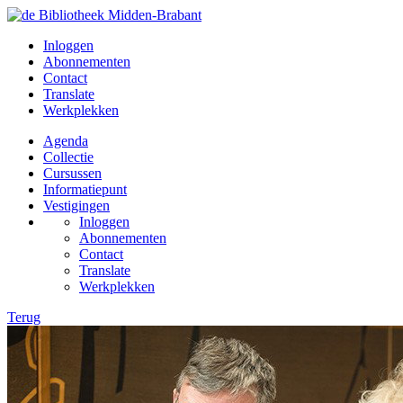
Inloggen
Abonnementen
Contact
Translate
Werkplekken
Agenda
Collectie
Cursussen
Informatiepunt
Vestigingen
Inloggen
Abonnementen
Contact
Translate
Werkplekken
Terug