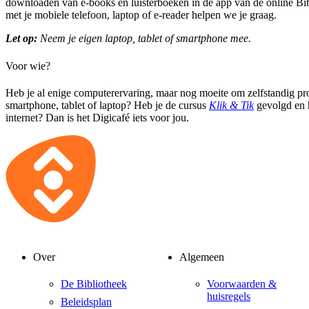
downloaden van e-books en luisterboeken in de app van de online B
met je mobiele telefoon, laptop of e-reader helpen we je graag.
Let op:
Neem je eigen laptop, tablet of smartphone mee.
Voor wie?
Heb je al enige computerervaring, maar nog moeite om zelfstandig pr
smartphone, tablet of laptop? Heb je de cursus
Klik & Tik
gevolgd en h
internet? Dan is het Digicafé iets voor jou.
Over
Algemeen
De Bibliotheek
Voorwaarden &
huisregels
Beleidsplan