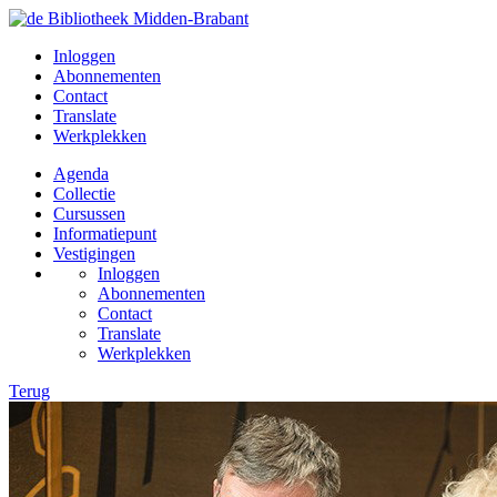
Inloggen
Abonnementen
Contact
Translate
Werkplekken
Agenda
Collectie
Cursussen
Informatiepunt
Vestigingen
Inloggen
Abonnementen
Contact
Translate
Werkplekken
Terug