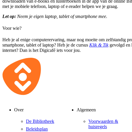
downloaden van e-books en luisterboeken in de app van de online B
met je mobiele telefoon, laptop of e-reader helpen we je graag.
Let op:
Neem je eigen laptop, tablet of smartphone mee.
Voor wie?
Heb je al enige computerervaring, maar nog moeite om zelfstandig pr
smartphone, tablet of laptop? Heb je de cursus
Klik & Tik
gevolgd en h
internet? Dan is het Digicafé iets voor jou.
Over
Algemeen
De Bibliotheek
Voorwaarden &
huisregels
Beleidsplan