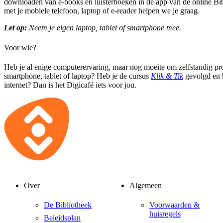
downloaden van e-books en luisterboeken in de app van de online B
met je mobiele telefoon, laptop of e-reader helpen we je graag.
Let op:
Neem je eigen laptop, tablet of smartphone mee.
Voor wie?
Heb je al enige computerervaring, maar nog moeite om zelfstandig pr
smartphone, tablet of laptop? Heb je de cursus
Klik & Tik
gevolgd en h
internet? Dan is het Digicafé iets voor jou.
Over
Algemeen
De Bibliotheek
Voorwaarden &
huisregels
Beleidsplan