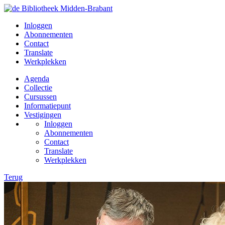
Inloggen
Abonnementen
Contact
Translate
Werkplekken
Agenda
Collectie
Cursussen
Informatiepunt
Vestigingen
Inloggen
Abonnementen
Contact
Translate
Werkplekken
Terug