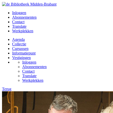
Inloggen
Abonnementen
Contact
Translate
Werkplekken
Agenda
Collectie
Cursussen
Informatiepunt
Vestigingen
Inloggen
Abonnementen
Contact
Translate
Werkplekken
Terug