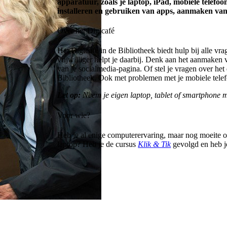
apparatuur, zoals je laptop, iPad, mobiele telefo
installeren en gebruiken van apps, aanmaken van
Over het Digicafé
Het Digicafé in de Bibliotheek biedt hulp bij alle vr
vrijwilliger helpt je daarbij. Denk aan het aanmaken
van je socialmedia-pagina. Of stel je vragen over he
Bibliotheek. Ook met problemen met je mobiele telefo
Let op:
Neem je eigen laptop, tablet of smartphone 
Voor wie?
Heb je al enige computerervaring, maar nog moeite om
laptop? Heb je de cursus
Klik & Tik
gevolgd en heb je