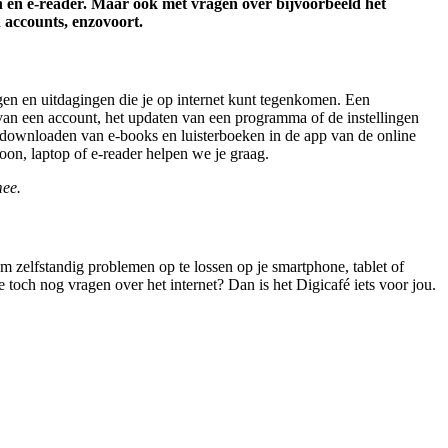
on en e-reader. Maar ook met vragen over bijvoorbeeld het
 accounts, enzovoort.
agen en uitdagingen die je op internet kunt tegenkomen. Een
 van een account, het updaten van een programma of de instellingen
t downloaden van e-books en luisterboeken in de app van de online
on, laptop of e-reader helpen we je graag.
mee.
 zelfstandig problemen op te lossen op je smartphone, tablet of
 toch nog vragen over het internet? Dan is het Digicafé iets voor jou.