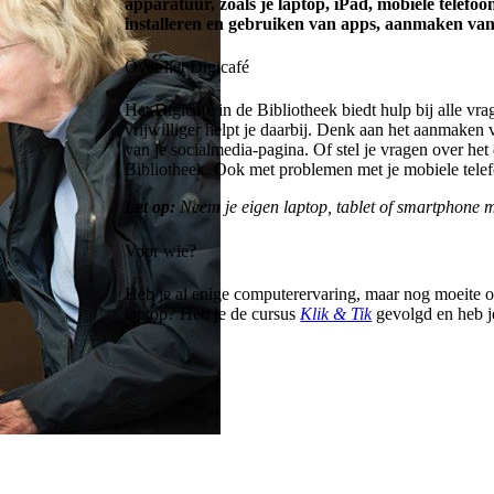
apparatuur, zoals je laptop, iPad, mobiele telefo
installeren en gebruiken van apps, aanmaken van
Over het Digicafé
Het Digicafé in de Bibliotheek biedt hulp bij alle vr
vrijwilliger helpt je daarbij. Denk aan het aanmaken
van je socialmedia-pagina. Of stel je vragen over he
Bibliotheek. Ook met problemen met je mobiele telefo
Let op:
Neem je eigen laptop, tablet of smartphone 
Voor wie?
Heb je al enige computerervaring, maar nog moeite om
laptop? Heb je de cursus
Klik & Tik
gevolgd en heb je