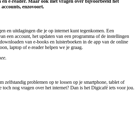
on en e-reader. Maar ook met vragen over bijvoorbeeld het
 accounts, enzovoort.
agen en uitdagingen die je op internet kunt tegenkomen. Een
 van een account, het updaten van een programma of de instellingen
t downloaden van e-books en luisterboeken in de app van de online
on, laptop of e-reader helpen we je graag.
mee.
 zelfstandig problemen op te lossen op je smartphone, tablet of
 toch nog vragen over het internet? Dan is het Digicafé iets voor jou.