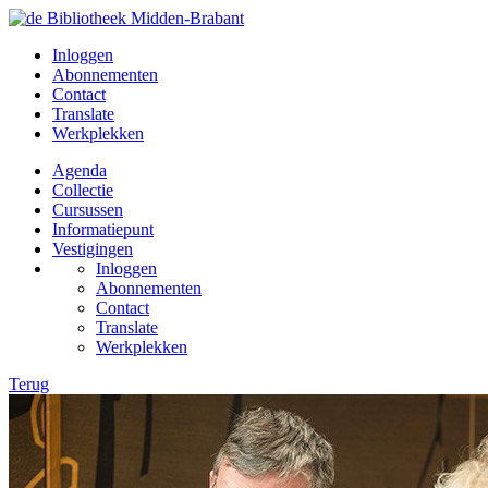
Inloggen
Abonnementen
Contact
Translate
Werkplekken
Agenda
Collectie
Cursussen
Informatiepunt
Vestigingen
Inloggen
Abonnementen
Contact
Translate
Werkplekken
Terug