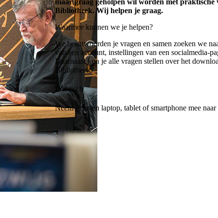
maar graag geholpen wil worden met praktische v
Bibliotheek. Wij helpen je graag.
Waarmee kunnen we je helpen?
We beantwoorden je vragen en samen zoeken we naa
van een account, instellingen van een socialmedia-pa
Daarnaast kun je alle vragen stellen over het downl
Bibliotheek.
Praktisch
Neem je eigen laptop, tablet of smartphone mee naar 