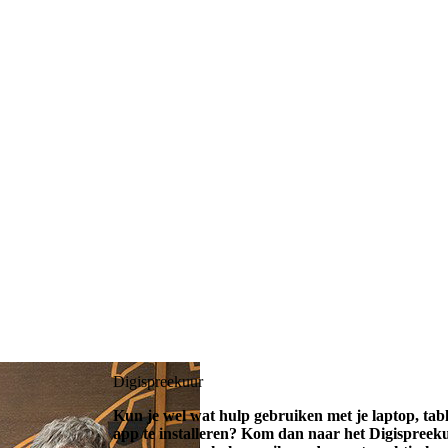
Digispreekuur
Kun je wel wat hulp gebruiken met je laptop, ta
app te installeren? Kom dan naar het Digispreekuu