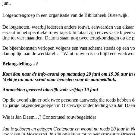
juni.
Lotgenotengroep in een organisatie van de Bibliotheek Oisterwijk.
De lotgenoten, waarbij iedereen anders rouwt, aanvaarden van elkaar d
ervaart in het specifieke rouwtraject. In totaal zijn er zes vaste bije
drie tot vier maanden. Daarna staan nog twee terugkomdagen op de p
De bijeenkomsten verlopen volgens een vast schema steeds op een vo
dan op tijd aan de werktafel… ”Want rouwen is en blijft een werkwo
Belangstelling…?
Kom dan naar de info-avond op maandag 29 juni om 19.30 uur in de
Meld je nu aan: scroll naar beneden voor de aanmeldlink.
Aanmelden gewenst uiterlijk vóór vrijdag 19 juni
Op die avond zijn er ook twee personen aanwezig die reeds hebben 
15-jarige lotgenotengroepen in Oisterwijk onder leiding van Jan Dae
Wie is Jan Daem…? Contextueel rouwbegeleider
Jan is geboren en getogen Gentenaar en woont nu reeds 20 jaar in Ne
voorheen in Moergestel. In zijn opleiding tot rouwtherapeut te Brussel,