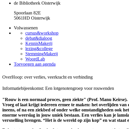
de Bibliotheek Oisterwijk
Spoorlaan 82E
5061HD Oisterwijk
Volwassenen
cursus&workshop
debat&dialoog
KennisMakerij
lezing&college
StemmingMakerij
WoordLab
Toevoegen aan agenda
OverHoop: over verlies, veerkracht en verbinding
Informatiebijeenkomst: Een lotgenotengroep voor rouwenden
"Rouw is een normaal proces, geen ziekte" (Prof. Manu Keirse).
Vroeg of laat krijgt iedereen ermee te maken: het overlijden van e
ineens, of na een ziekbed of onder welke omstandigheden ook het l
enorme weerslag in jouw uniek bestaan. Een verlies kan je lamsla
versnelling brengen. “Het is de wereld op zijn kop” en wat staat