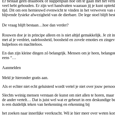
Er bestaat geen draaiboek of stappenplan hoe om te gaan met het verl
veel hebt gehouden. Er zijn wel handvatten waaraan jij je kunt optr
tijd. Dit om een hernieuwd evenwicht te vinden in het verweven van de
blijvende fysieke afwezigheid van de dierbare. De lege stoel blijft b
De vraag blijft bestaan…hoe dan verder?
Rouwen doe je in principe alleen en is niet altijd gemakkelijk. Je zit
met al je verdriet, radeloosheid, boosheid en zovele emoties en zingev
hulpeloos en machteloos.
En dan zijn kleine dingen zó belangrijk. Mensen om je heen, belangst
eens “…
Aanmelden
Meld je hieronder gratis aan.
Als er echter niet echt geluisterd wordt vertel je niet over jouw persoo
Slechts weinig mensen verstaan de kunst om niet allen te horen, maar 
de ander vertelt… Dat is juist wel wat er gebeurt in een deskundige 
is een duidelijk teken van herkenning en erkenning bij
het zoeken naar innerlijke veerkracht. Wil je hier meer over weten k