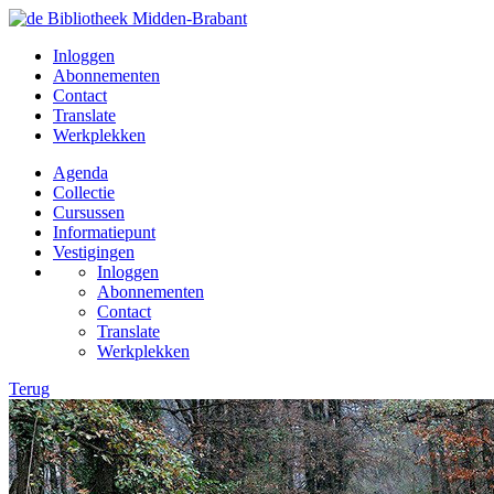
Inloggen
Abonnementen
Contact
Translate
Werkplekken
Agenda
Collectie
Cursussen
Informatiepunt
Vestigingen
Inloggen
Abonnementen
Contact
Translate
Werkplekken
Terug