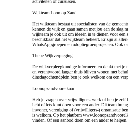
activiteiten of cursussen.
Wijkteam Loon op Zand
Het wijkteam bestaat uit specialisten van de gemeen
kennen de wijk en gaan samen met jou aan de slag 
wijkteam je ook uit om ideeën in te dienen voor een s
beschikbaar dat het wijkteam beheert. Er zijn al allerl
WhatsAppgroepen en adoptiegroenprojecten. Ook orga
Thebe Wijkverpleging
De wijkverpleegkundige informeert en denkt met je m
en verantwoord langer thuis blijven wonen met behu
dinsdagochtendplein ben je ook welkom om een verpl
Loonopzandvoorelkaar
Heb je vragen over vrijwilligers- werk of heb je zel
hebt of iets kunt doen voor een ander. Dit team brengt
inwoner, vereniging of (vrijwilligers-) organisatie ben
is welkom. Op het platform www.loonopzandvoorelkaa
vinden. Of een aanbod doen om een ander te helpen.