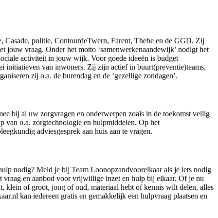
te, Casade, politie, ContourdeTwern, Farent, Thebe en de GGD. Zij
met jouw vraag. Onder het motto ‘samenwerkenaandewijk’ nodigt het
ociale activiteit in jouw wijk. Voor goede ideeën is budget
ei initiatieven van inwoners. Zij zijn actief in buurt(preventie)teams,
niseren zij o.a. de burendag en de ‘gezellige zondagen’.
ee bij al uw zorgvragen en onderwerpen zoals in de toekomst veilig
lp van o.a. zorgtechnologie en hulpmiddelen. Op het
eegkundig adviesgesprek aan huis aan te vragen.
f hulp nodig? Meld je bij Team Loonopzandvoorelkaar als je iets nodig
 vraag en aanbod voor vrijwillige inzet en hulp bij elkaar. Of je nu
t, klein of groot, jong of oud, materiaal hebt of kennis wilt delen, alles
r.nl kan iedereen gratis en gemakkelijk een hulpvraag plaatsen en