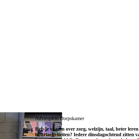
Adviesplein Dorpskamer
Heb je vragen over zorg, welzijn, taal, beter leren
buurtactiviteiten? Iedere dinsdagochtend zitten 