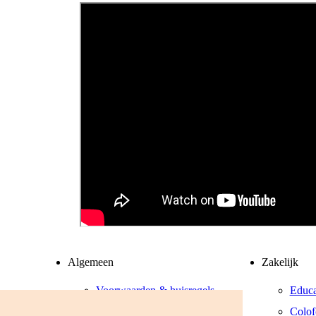
Algemeen
Zakelijk
Voorwaarden & huisregels
Educa
Privacyverklaring
Colof