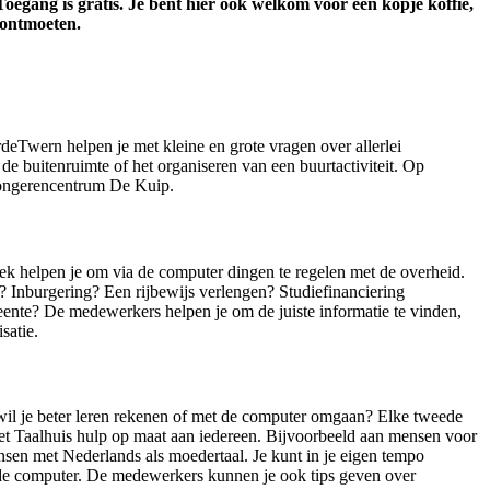
oegang is gratis. Je bent hier ook welkom voor een kopje koffie,
 ontmoeten.
deTwern helpen je met kleine en grote vragen over allerlei
e buitenruimte of het organiseren van een buurtactiviteit. Op
jongerencentrum De Kuip.
k helpen je om via de computer dingen te regelen met de overheid.
? Inburgering? Een rijbewijs verlengen? Studiefinanciering
ente? De medewerkers helpen je om de juiste informatie te vinden,
satie.
 wil je beter leren rekenen of met de computer omgaan? Elke tweede
t Taalhuis hulp op maat aan iedereen. Bijvoorbeeld aan mensen voor
sen met Nederlands als moedertaal. Je kunt in je eigen tempo
 de computer. De medewerkers kunnen je ook tips geven over