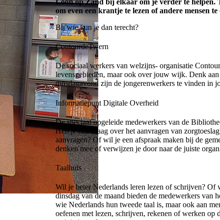
Loon op Zand bij elkaar om je verder te helpen. T
om even een krantje te lezen of andere mensen te
Bij wie kun je dan terecht?
ContourdeTwern
De sociaal werkers van welzijns- organisatie Contour
levensgebieden, maar ook over jouw wijk. Denk aan d
dinsdagavond zijn de jongerenwerkers te vinden in 
Informatiepunt Digitale Overheid
De speciaal opgeleide medewerkers van de Bibliothee
Heb je een vraag over het aanvragen van zorgtoeslag
aanvragen? Of wil je een afspraak maken bij de geme
denken mee of verwijzen je door naar de juiste organi
Taalhuis
Wil je beter Nederlands leren lezen of schrijven? Of
dinsdag van de maand bieden de medewerkers van he
wie Nederlands hun tweede taal is, maar ook aan men
oefenen met lezen, schrijven, rekenen of werken op