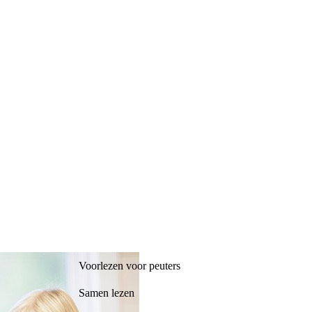
Voorlezen voor peuters
Samen lezen