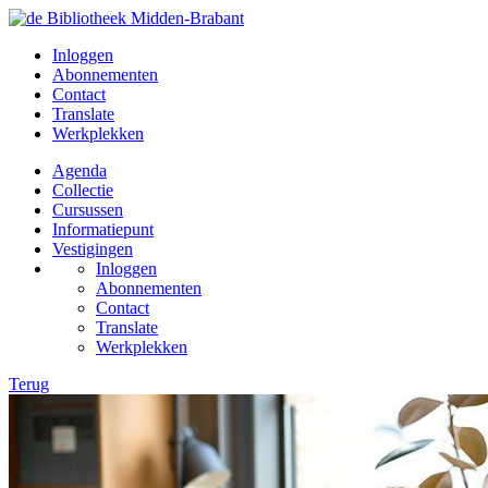
Inloggen
Abonnementen
Contact
Translate
Werkplekken
Agenda
Collectie
Cursussen
Informatiepunt
Vestigingen
Inloggen
Abonnementen
Contact
Translate
Werkplekken
Terug