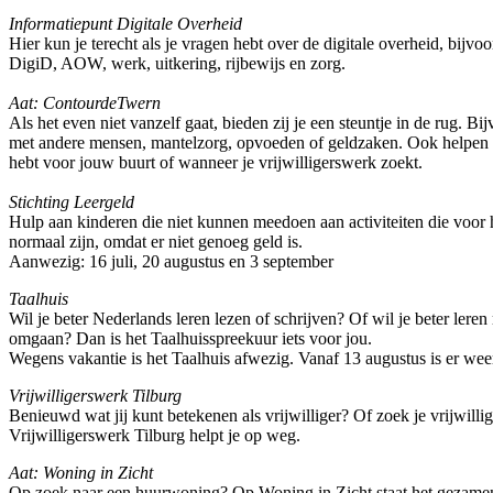
Informatiepunt Digitale Overheid
Hier kun je terecht als je vragen hebt over de digitale overheid, bijvo
DigiD, AOW, werk, uitkering, rijbewijs en zorg.
Aat: ContourdeTwern
Als het even niet vanzelf gaat, bieden zij je een steuntje in de rug. Bi
met andere mensen, mantelzorg, opvoeden of geldzaken. Ook helpen zi
hebt voor jouw buurt of wanneer je vrijwilligerswerk zoekt.
Stichting Leergeld
Hulp aan kinderen die niet kunnen meedoen aan activiteiten die voor h
normaal zijn, omdat er niet genoeg geld is.
Aanwezig: 16 juli, 20 augustus en 3 september
Taalhuis
Wil je beter Nederlands leren lezen of schrijven? Of wil je beter lere
omgaan? Dan is het Taalhuisspreekuur iets voor jou.
Wegens vakantie is het Taalhuis afwezig. Vanaf 13 augustus is er wee
Vrijwilligerswerk Tilburg
Benieuwd wat jij kunt betekenen als vrijwilliger? Of zoek je vrijwillig
Vrijwilligerswerk Tilburg helpt je op weg.
Aat: Woning in Zicht
Op zoek naar een huurwoning? Op Woning in Zicht staat het gezame