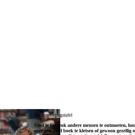
De ontmoetingstafel
Vind je het leuk andere mensen te ontmoeten, hou j
over een goed boek te kletsen of gewoon gezellig 