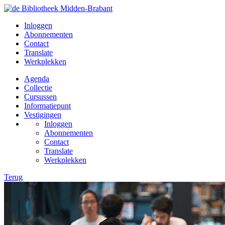
Inloggen
Abonnementen
Contact
Translate
Werkplekken
Agenda
Collectie
Cursussen
Informatiepunt
Vestigingen
Inloggen
Abonnementen
Contact
Translate
Werkplekken
Terug