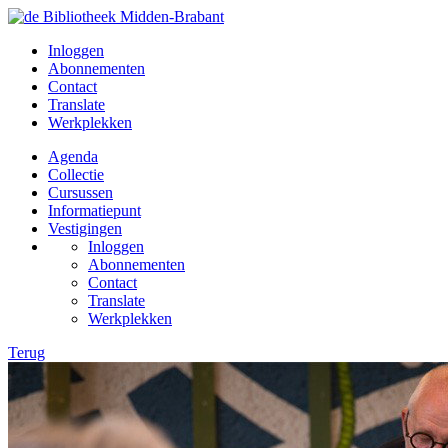
Inloggen
Abonnementen
Contact
Translate
Werkplekken
Agenda
Collectie
Cursussen
Informatiepunt
Vestigingen
Inloggen
Abonnementen
Contact
Translate
Werkplekken
Terug