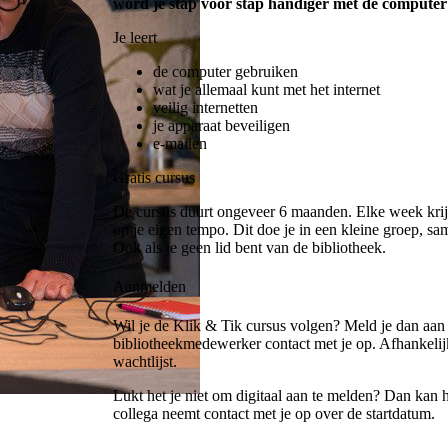
word je stap voor stap handiger met de computer 
Je leert
de computer gebruiken
wat je allemaal kunt met het internet
veilig internetten
je apparaat beveiligen
e-mailen
Gratis cursus
De cursus duurt ongeveer 6 maanden. Elke week krijg 
op je eigen tempo. Dit doe je in een kleine groep, s
Ook als je geen lid bent van de bibliotheek.
Aanmelden
Wil je de Klik & Tik cursus volgen? Meld je dan aa
bibliotheekmedewerker contact met je op. Afhankelij
wachtlijst.
Lukt het je niet om digitaal aan te melden? Dan kan 
collega neemt contact met je op over de startdatum.