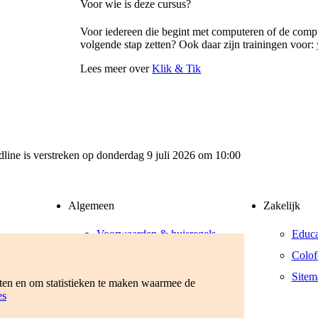
Voor wie is deze cursus?
Voor iedereen die begint met computeren of de comput
volgende stap zetten? Ook daar zijn trainingen voor:
Lees meer over
Klik & Tik
adline is verstreken op donderdag 9 juli 2026 om 10:00
Algemeen
Zakelijk
Voorwaarden & huisregels
Educa
Privacyverklaring
Colof
Werken bij
Sitem
eten en om statistieken te maken waarmee de
es