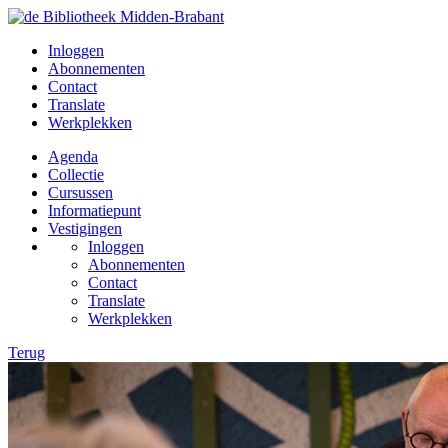
Inloggen
Abonnementen
Contact
Translate
Werkplekken
Agenda
Collectie
Cursussen
Informatiepunt
Vestigingen
Inloggen
Abonnementen
Contact
Translate
Werkplekken
Terug