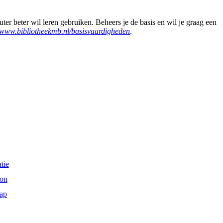
er beter wil leren gebruiken. Beheers je de basis en wil je graag een
www.bibliotheekmb.nl/basisvaardigheden
.
tie
on
ap