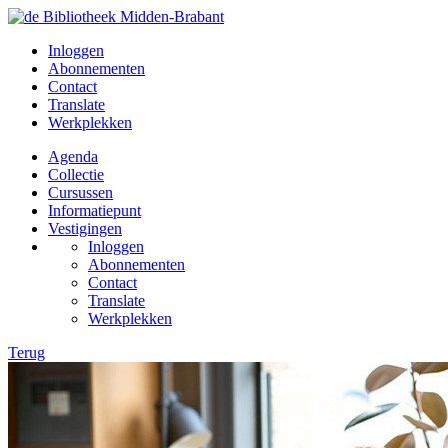
Inloggen
Abonnementen
Contact
Translate
Werkplekken
Agenda
Collectie
Cursussen
Informatiepunt
Vestigingen
Inloggen
Abonnementen
Contact
Translate
Werkplekken
Terug