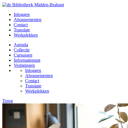
Inloggen
Abonnementen
Contact
Translate
Werkplekken
Agenda
Collectie
Cursussen
Informatiepunt
Vestigingen
Inloggen
Abonnementen
Contact
Translate
Werkplekken
Terug