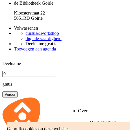
de Bibliotheek Goirle
Kloosterstraat 22
5051RD Goirle
Volwassenen
cursus&workshop
digitale vaardigheid
Deelname
gratis
Toevoegen aan agenda
Deelname
gratis
Verder
Over
De Bibliotheek
Gebruik cookies op deze website