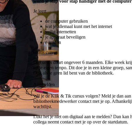
word je stap voor stap handiger met de computer 
Je leert
de computer gebruiken
wat je allemaal kunt met het internet
veilig internetten
je apparaat beveiligen
e-mailen
Gratis cursus
De cursus duurt ongeveer 6 maanden. Elke week krijg 
op je eigen tempo. Dit doe je in een kleine groep, s
Ook als je geen lid bent van de bibliotheek.
Aanmelden
Wil je de Klik & Tik cursus volgen? Meld je dan aa
bibliotheekmedewerker contact met je op. Afhankelij
wachtlijst.
Lukt het je niet om digitaal aan te melden? Dan kan 
collega neemt contact met je op over de startdatum.