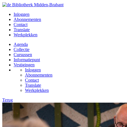
Inloggen
Abonnementen
Contact
Translate
Werkplekken
Agenda
Collectie
Cursussen
Informatiepunt
Vestigingen
Inloggen
Abonnementen
Contact
Translate
Werkplekken
Terug