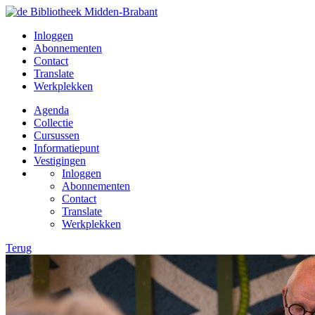
Inloggen
Abonnementen
Contact
Translate
Werkplekken
Agenda
Collectie
Cursussen
Informatiepunt
Vestigingen
Inloggen
Abonnementen
Contact
Translate
Werkplekken
Terug