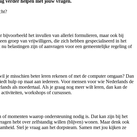
raag verder helpen met jouw vragen.
cht?
 bijvoorbeeld het invullen van allerlei formulieren, maar ook bij
en groep van vrijwilligers, die zich hebben gespecialiseerd in het
t nu belastingen zijn of aanvragen voor een gemeentelijke regeling of
f wil je misschien beter leren rekenen of met de computer omgaan? Dan
 biedt hulp op maat aan iedereen. Voor mensen voor wie Nederlands de
ands als moedertaal. Als je graag nog meer wilt leren, dan kan de
e activiteiten, workshops of cursussen.
n of momenten waarop ondersteuning nodig is. Dat kan zijn bij het
ragen hebt over zelfstandig willen (blijven) wonen. Maar denk ook
aamheid. Stel je vraag aan het dorpsteam. Samen met jou kijken ze