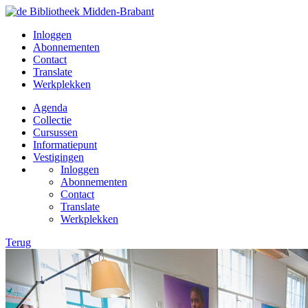
Inloggen
Abonnementen
Contact
Translate
Werkplekken
Agenda
Collectie
Cursussen
Informatiepunt
Vestigingen
Inloggen
Abonnementen
Contact
Translate
Werkplekken
Terug