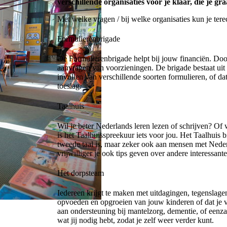
verschillende organisaties voor je klaar, die je g
Met welke vragen / bij welke organisaties kun je tere
Formulierenbrigade
De Formulierenbrigade helpt bij jouw financiën. Door
aanvragen van voorzieningen. De brigade bestaat uit e
invullen van verschillende soorten formulieren, of da
toeslag.
Taalhuis
Wil je beter Nederlands leren lezen of schrijven? O
is het Taalhuisspreekuur iets voor jou. Het Taalhuis
tweede taal is, maar zeker ook aan mensen met Nederl
vrijwilliger je ook tips geven over andere interessant
Het dorpsteam
Iedereen krijgt te maken met uitdagingen, tegenslage
opvoeden en opgroeien van jouw kinderen of dat je v
aan ondersteuning bij mantelzorg, dementie, of eenz
wat jij nodig hebt, zodat je zelf weer verder kunt.