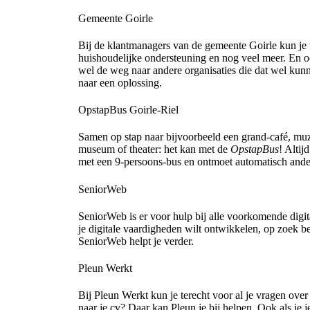
Gemeente Goirle
Bij de klantmanagers van de gemeente Goirle kun je 
huishoudelijke ondersteuning en nog veel meer. En 
wel de weg naar andere organisaties die dat wel kun
naar een oplossing.
OpstapBus Goirle-Riel
Samen op stap naar bijvoorbeeld een grand-café, muz
museum of theater: het kan met de
OpstapBus
! Altij
met een 9-persoons-bus en ontmoet automatisch ander
SeniorWeb
SeniorWeb is er voor hulp bij alle voorkomende digita
je digitale vaardigheden wilt ontwikkelen, op zoek b
SeniorWeb helpt je verder.
Pleun Werkt
Bij Pleun Werkt kun je terecht voor al je vragen ove
naar je cv? Daar kan Pleun je bij helpen. Ook als je 