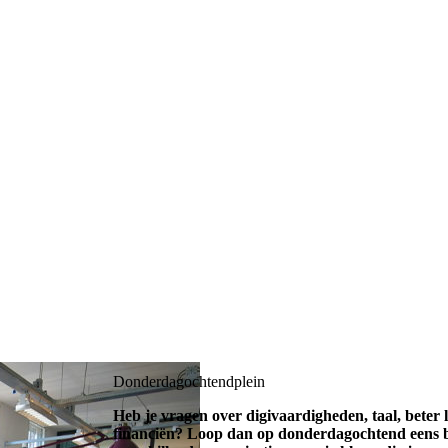
Donderdagochtendplein
Heb je vragen over digivaardigheden, taal, beter le
financiën? Loop dan op donderdagochtend eens bi