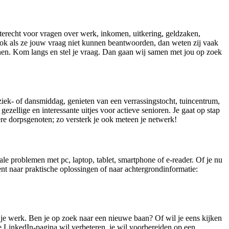
terecht voor vragen over werk, inkomen, uitkering, geldzaken,
ook als ze jouw vraag niet kunnen beantwoorden, dan weten zij vaak
nen. Kom langs en stel je vraag. Dan gaan wij samen met jou op zoek
iek- of dansmiddag, genieten van een verrassingstocht, tuincentrum,
d gezellige en interessante uitjes voor actieve senioren. Je gaat op stap
e dorpsgenoten; zo versterk je ook meteen je netwerk!
le problemen met pc, laptop, tablet, smartphone of e-reader. Of je nu
ent naar praktische oplossingen of naar achtergrondinformatie:
r je werk. Ben je op zoek naar een nieuwe baan? Of wil je eens kijken
je LinkedIn-pagina wil verbeteren, je wil voorbereiden op een