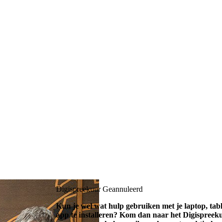
Digispreekuur
Geannuleerd
Kun je wel wat hulp gebruiken met je laptop, ta
app te installeren? Kom dan naar het Digispreekuu