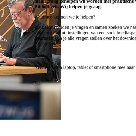
maar graag geholpen wil worden met praktische v
Bibliotheek. Wij helpen je graag.
Waarmee kunnen we je helpen?
We beantwoorden je vragen en samen zoeken we naa
van een account, instellingen van een socialmedia-pa
Daarnaast kun je alle vragen stellen over het downl
Bibliotheek.
Praktisch
Neem je eigen laptop, tablet of smartphone mee naar 