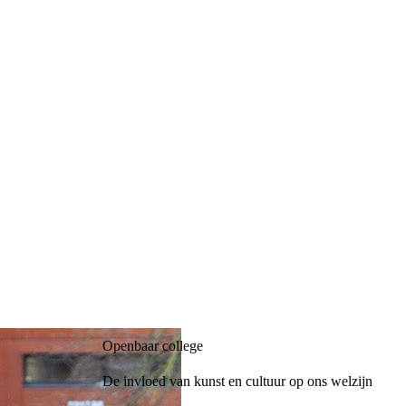
Openbaar college
De invloed van kunst en cultuur op ons welzijn