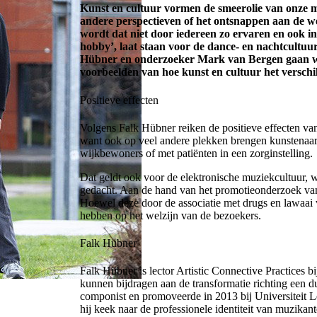
Kunst en cultuur vormen de smeerolie van onze m
andere perspectieven of het ontsnappen aan de we
wordt dat niet door iedereen zo ervaren en ook in
hobby’, laat staan voor de dance- en nachtcultuu
Hübner en onderzoeker Mark van Bergen gaan we
voorbeelden van hoe kunst en cultuur het versch
Positieve effecten
Volgens Falk Hübner reiken de positieve effecten va
want ook op veel andere plekken brengen kunstenaa
wijkbewoners of met patiënten in een zorginstelling.
Dat geldt ook voor de elektronische muziekcultuur, 
gedacht. Aan de hand van het promotieonderzoek va
Hoewel deze door de associatie met drugs en lawaai 
hebben op het welzijn van de bezoekers.
Falk Hübner
Falk Hübner is lector Artistic Connective Practices 
kunnen bijdragen aan de transformatie richting een 
componist en promoveerde in 2013 bij Universiteit Lei
hij keek naar de professionele identiteit van muzikant