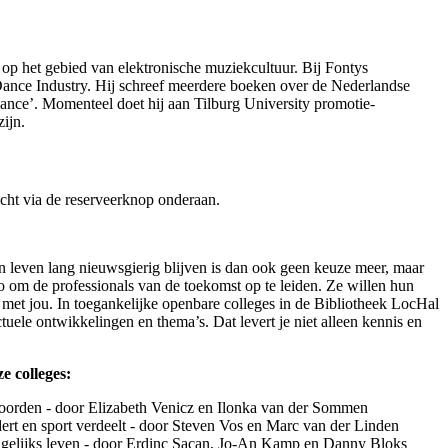
 op het gebied van elektronische muziekcultuur. Bij Fontys
Dance Industry. Hij schreef meerdere boeken over de Nederlandse
ance’. Momenteel doet hij aan Tilburg University promotie-
zijn.
icht via de reserveerknop onderaan.
n leven lang nieuwsgierig blijven is dan ook geen keuze meer, maar
gio om de professionals van de toekomst op te leiden. Ze willen hun
 met jou. In toegankelijke openbare colleges in de Bibliotheek LocHal
uele ontwikkelingen en thema’s. Dat levert je niet alleen kennis en
 colleges:
 woorden - door Elizabeth Venicz en Ilonka van der Sommen
edert en sport verdeelt - door Steven Vos en Marc van der Linden
s dagelijks leven - door Erdinç Saçan, Jo-An Kamp en Danny Bloks