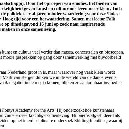
aatschappij. Door het oproepen van emoties, het bieden van
rkelijkheid geven kunst en cultuur ons leven meer kleur. Toch
 de politiek is er al jaren minder waardering voor deze ‘linkse
r. Hoog tijd voor een herwaardering. Samen met lector Falk
 op dinsdagavond 16 juni op zoek naar inspirerende
il maken in onze samenleving.
n kunst en cultuur veel verder dan musea, concertzalen en bioscopen,
rs mooie gesprekken op gang door samenwerking met bijvoorbeeld
waar Nederland groot in is, maar waarover nog vaak klein wordt
n Mark van Bergen duiken we in de wereld van de dance-events.
vaak negatief in de media komen, blijken ze aantoonbaar invloed te
bij Fontys Academy for the Arts. Hij onderzoekt hoe kunstenaars
duurzame en veerkrachtige samenleving. Hübner is afgestudeerd als
den op het interdisciplinaire onderzoek Shifting Identities, waarbij
en.