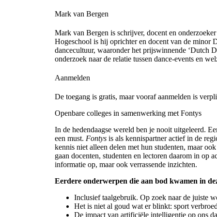
Mark van Bergen
Mark van Bergen is schrijver, docent en onderzoeker
Hogeschool is hij oprichter en docent van de minor 
dancecultuur, waaronder het prijswinnende ‘Dutch D
onderzoek naar de relatie tussen dance-events en wel
Aanmelden
De toegang is gratis, maar vooraf aanmelden is verpl
Openbare colleges in samenwerking met Fontys
In de hedendaagse wereld ben je nooit uitgeleerd. Ee
een must.
Fontys
is als kennispartner actief in de re
kennis niet alleen delen met hun studenten, maar ook
gaan docenten, studenten en lectoren daarom in op act
informatie op, maar ook verrassende inzichten.
Eerdere onderwerpen die aan bod kwamen in deze
Inclusief taalgebruik. Op zoek naar de juiste
Het is niet al goud wat er blinkt: sport verbro
De impact van artificiële intelligentie op on