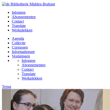
Inloggen
Abonnementen
Contact
Translate
Werkplekken
Agenda
Collectie
Cursussen
Informatiepunt
Vestigingen
Inloggen
Abonnementen
Contact
Translate
Werkplekken
Terug