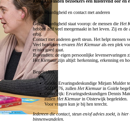
Kiemuur
vinden bezoekers een luisterend oor en 
Gelijkwaardigheid en contact met anderen
Gelijkwaardigheid staat voorop: de mensen die
Het 
hebben zelf veel meegemaakt in het leven. Zij en de
erbij.
Contact met anderen geeft steun. Het helpt mensen ve
Veel bezoekers ervaren
Het Kiemuur
als een plek vo
er niet goed gaat.
Bovendien: de eigen persoonlijke levenservaringen z
Het Kiemuur
zijn altijd: herkenning, erkenning en h
Begeleiders
Goirle: Ervaringsdeskundige Mirjam Mulder te
50216076, zullen
Het Kiemuur
in Goirle begel
Oisterwijk: Ervaringsdeskundigen Dennis Mate
zullen
Het Kiemuur
in Oisterwijk begeleiden.
Voor vragen kun je bij hen terecht.
Iedereen die contact, steun en/of advies zoekt, is hier
binnenwandelen.