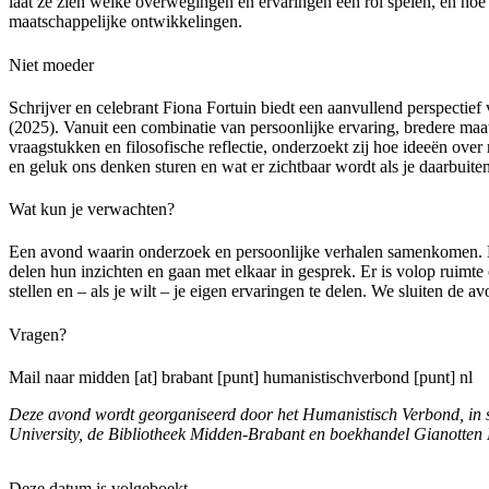
laat ze zien welke overwegingen en ervaringen een rol spelen, en hoe
maatschappelijke ontwikkelingen.
Niet moeder
Schrijver en celebrant Fiona Fortuin biedt een aanvullend perspectief
(2025). Vanuit een combinatie van persoonlijke ervaring, bredere maat
vraagstukken en filosofische reflectie, onderzoekt zij hoe ideeën ove
en geluk ons denken sturen en wat er zichtbaar wordt als je daarbuiten
Wat kun je verwachten?
Een avond waarin onderzoek en persoonlijke verhalen samenkomen.
delen hun inzichten en gaan met elkaar in gesprek. Er is volop ruimte 
stellen en – als je wilt – je eigen ervaringen te delen. We sluiten de a
Vragen?
Mail naar
midden [at] brabant [punt] humanistischverbond [punt] nl
Deze avond wordt georganiseerd door het Humanistisch Verbond, in
University, de Bibliotheek Midden-Brabant en boekhandel Gianotten 
Deze datum is volgeboekt