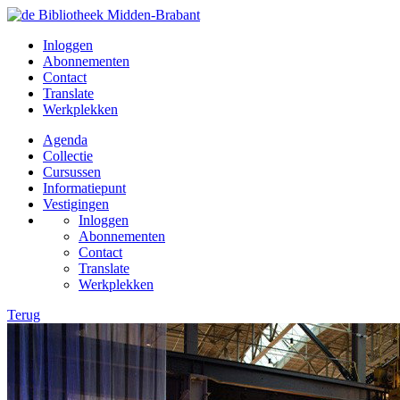
Inloggen
Abonnementen
Contact
Translate
Werkplekken
Agenda
Collectie
Cursussen
Informatiepunt
Vestigingen
Inloggen
Abonnementen
Contact
Translate
Werkplekken
Terug