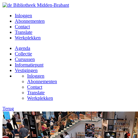
Inloggen
Abonnementen
Contact
Translate
Werkplekken
Agenda
Collectie
Cursussen
Informatiepunt
Vestigingen
Inloggen
Abonnementen
Contact
Translate
Werkplekken
Terug