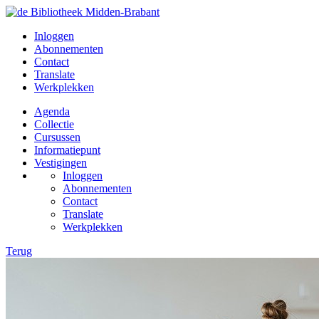
Inloggen
Abonnementen
Contact
Translate
Werkplekken
Agenda
Collectie
Cursussen
Informatiepunt
Vestigingen
Inloggen
Abonnementen
Contact
Translate
Werkplekken
Terug