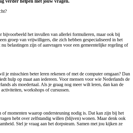
raag verder helpen met jouw vragen.
cht?
 bijvoorbeeld het invullen van allerlei formulieren, maar ook bij
en groep van vrijwilligers, die zich hebben gespecialiseerd in het
t nu belastingen zijn of aanvragen voor een gemeentelijke regeling of
f wil je misschien beter leren rekenen of met de computer omgaan? Dan
 biedt hulp op maat aan iedereen. Voor mensen voor wie Nederlands de
ands als moedertaal. Als je graag nog meer wilt leren, dan kan de
e activiteiten, workshops of cursussen.
n of momenten waarop ondersteuning nodig is. Dat kan zijn bij het
ragen hebt over zelfstandig willen (blijven) wonen. Maar denk ook
aamheid. Stel je vraag aan het dorpsteam. Samen met jou kijken ze