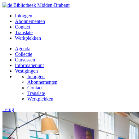
Inloggen
Abonnementen
Contact
Translate
Werkplekken
Agenda
Collectie
Cursussen
Informatiepunt
Vestigingen
Inloggen
Abonnementen
Contact
Translate
Werkplekken
Terug