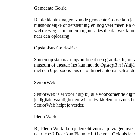
Gemeente Goirle
Bij de klantmanagers van de gemeente Goirle kun je 
huishoudelijke ondersteuning en nog veel meer. En 
wel de weg naar andere organisaties die dat wel kun
naar een oplossing.
OpstapBus Goirle-Riel
Samen op stap naar bijvoorbeeld een grand-café, muz
museum of theater: het kan met de
OpstapBus
! Altij
met een 9-persoons-bus en ontmoet automatisch ander
SeniorWeb
SeniorWeb is er voor hulp bij alle voorkomende digita
je digitale vaardigheden wilt ontwikkelen, op zoek b
SeniorWeb helpt je verder.
Pleun Werkt
Bij Pleun Werkt kun je terecht voor al je vragen ove
naar je cv? Daar kan Pleun je bij helpen. Ook als je 