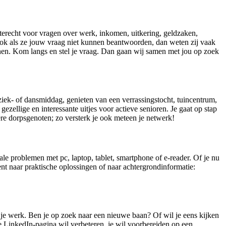
terecht voor vragen over werk, inkomen, uitkering, geldzaken,
ook als ze jouw vraag niet kunnen beantwoorden, dan weten zij vaak
nen. Kom langs en stel je vraag. Dan gaan wij samen met jou op zoek
iek- of dansmiddag, genieten van een verrassingstocht, tuincentrum,
d gezellige en interessante uitjes voor actieve senioren. Je gaat op stap
e dorpsgenoten; zo versterk je ook meteen je netwerk!
le problemen met pc, laptop, tablet, smartphone of e-reader. Of je nu
ent naar praktische oplossingen of naar achtergrondinformatie:
r je werk. Ben je op zoek naar een nieuwe baan? Of wil je eens kijken
je LinkedIn-pagina wil verbeteren, je wil voorbereiden op een