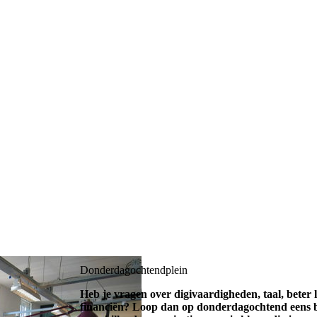
Donderdagochtendplein
Heb je vragen over digivaardigheden, taal, beter le
financiën? Loop dan op donderdagochtend eens bi