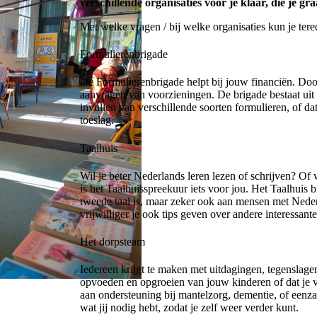
verschillende organisaties voor je klaar, die je g
Met welke vragen / bij welke organisaties kun je tere
Formulierenbrigade
De Formulierenbrigade helpt bij jouw financiën. Door
aanvragen van voorzieningen. De brigade bestaat uit e
invullen van verschillende soorten formulieren, of da
toeslag.
Taalhuis
Wil je beter Nederlands leren lezen of schrijven? O
is het Taalhuisspreekuur iets voor jou. Het Taalhuis
tweede taal is, maar zeker ook aan mensen met Nederl
vrijwilliger je ook tips geven over andere interessant
Het dorpsteam
Iedereen krijgt te maken met uitdagingen, tegenslage
opvoeden en opgroeien van jouw kinderen of dat je v
aan ondersteuning bij mantelzorg, dementie, of eenz
wat jij nodig hebt, zodat je zelf weer verder kunt.