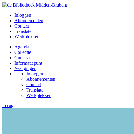
Inloggen
Abonnementen
Contact
Translate
Werkplekken
Agenda
Collectie
Cursussen
Informatiepunt
Vestigingen
Inloggen
Abonnementen
Contact
Translate
Werkplekken
Terug